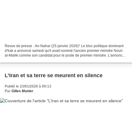
Revue de presse : An-Nahar (25 janvier 2026)* Le bloc politique dominant
d'Irak a annoncé samedi qu'il avait nommé l'ancien premier ministre Nouri
al-Maliki comme son candidat pour le poste de premier ministre. L'annonce
est survenue après que le Premier...
L’Iran et sa terre se meurent en silence
Publié le 23/01/2026 à 09:13
Par
Gilles Munier