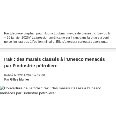
Par Éléonore Stéphan pour Houna Loubnan (revue de presse : Ici Beyrouth
– 20 janvier 2026)* La pression américaine sur l’Iran, dans la phase à venir,
ne se limitera pas à l’option militaire. Elle s’exercera surtout à travers un
levier géopolitique autrement...
Irak : des marais classés à l’Unesco menacés
par l’industrie pétrolière
Publié le 22/01/2026 à 07:00
Par
Gilles Munier