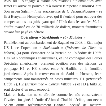
Aviv où il s’engage à établir des relations diplomatiques avec
Israël s’il arrive au pouvoir, et à rouvrir le pipeline Kirkouk-Haïfa.
Son neveu Salem –
futur responsable de la débaassification
– se
lie à Benyamin Netanyahou avec qui il s’entend pour octroyer des
compensations aux juifs ayant quitté l’Irak dans les années 50. Le
chiffre avancé est de 30 milliards de dollars, montant faramineux
devant être payé en pétrole.
Opérations «
Shekhinah » et
«
Matador
»
Parallèlement au bombardement de Bagdad en 2003, l’Etat-major
US lance l’opération «
Shekhinah
» (
Présence de Dieu, en
hébreu)
(4) pour s’emparer de la bretelle de l’oléoduc de Haïfa.
Des SAS britanniques et australiens, et une compagnie des Forces
Spéciales américaines, prennent position près des stations de
pompage H1 et H3 situées entre Al-Haditha et la frontière
jordanienne. Après le renversement de Saddam Hussein, leurs
campements sont transformés en bases militaires. H1 (
rebaptisée
Haïfa 1
), H2 (
surnommée « Corean Village »
) et H3 (
Haïfa 3
),
sont dotées d’un petit aéroport.
Mais en Irak, rien ne se déroule comme les néo conservateurs
l’avaient imaginé. L’étoile d’Ahmed Chalabi décline, son neveu
Salem quitte précipitamment Bagdad, accusé de meurtre.