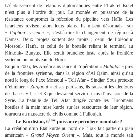
L’établissement de relations diplomatiques entre l’Irak et Israël
n’est plus à l’ordre du jour. La montée en puissance de la
résistance compromet la réfection du pipeline vers Haïfa. Les
Israéliens révisent alors leurs plans. Ils misent désormais sur
«
l’option syrienne
», c'est-à-dire le changement de régime à
Damas. Deux projets sortent des tiroirs : celui de l’oléoduc
Mossoul- Haïfa, et celui de la bretelle reliant le terminal au
Kirkouk- Banyas, Elle serait branchée juste après la frontière
syrienne ou au niveau de Homs.
En juin 2005, les Américains lancent l’opération «
Matador
» près
de la frontière syrienne, dans la région d’Al-Qaïm, ainsi qu’au
nord le long de l’axe Mossoul – Tell Afar – Sindjar. Sous prétexte
d’éliminer «
Zarqaoui
» et ses partisans, ils ratissent les alentours
des bases H1, 2 et 3 qui devraient servir en cas d’invasion de la
Syrie. La bataille de Tell Afar dirigée contre les Turcomans
hostiles à la main mise kurde sur les ressources de leur région,
tournera au massacre de civils comme à Falloujah.
ème
Le Kurdistan, 6
puissance pétrolière mondiale ?
La création d’un Etat kurde au nord de l’Irak fait partie du plan
américain «
Grand Moyen Orient
». Mais, tout le monde sait