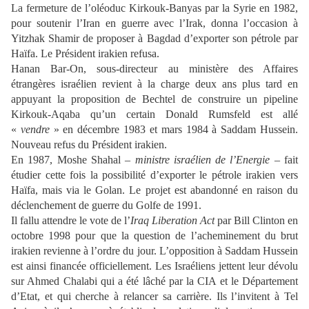
La fermeture de l’oléoduc Kirkouk-Banyas par la Syrie en 1982,
pour soutenir l’Iran en guerre avec l’Irak, donna l’occasion à
Yitzhak Shamir de proposer à Bagdad d’exporter son pétrole par
Haïfa. Le Président irakien refusa.
Hanan Bar-On, sous-directeur au ministère des Affaires
étrangères israélien revient à la charge deux ans plus tard en
appuyant la proposition de Bechtel de construire un pipeline
Kirkouk-Aqaba qu’un certain Donald Rumsfeld est allé
«
vendre
» en décembre 1983 et mars 1984 à Saddam Hussein.
Nouveau refus du Président irakien.
En 1987, Moshe Shahal –
ministre israélien de l’Energie
– fait
étudier cette fois la possibilité d’exporter le pétrole irakien vers
Haïfa, mais via le Golan. Le projet est abandonné en raison du
déclenchement de guerre du Golfe de 1991.
Il fallu attendre le vote de l’
Iraq Liberation Act
par Bill Clinton en
octobre 1998 pour que la question de l’acheminement du brut
irakien revienne à l’ordre du jour. L’opposition à Saddam Hussein
est ainsi financée officiellement. Les Israéliens jettent leur dévolu
sur Ahmed Chalabi qui a été lâché par la CIA et le Département
d’Etat, et qui cherche à relancer sa carrière. Ils l’invitent à Tel