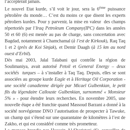
l’accepterait jamais.
ème
Le nouvel Etat kurde, s’il voit le jour, sera la 6
puissance
pétrolière du monde… C’est du moins ce que disent les experts
pétroliers kurdes. Pour y parvenir, la mise en valeur des champs
répertoriés par l’
Iraq Petroleum Company(IPC)
dans les années
50 et 60 (6) est menée au pas de charge, sans concertation avec
Bagdad, notamment à Chamchamal (
à l’est de Kirkouk
), Raq Taq
1 et 2 (
près de Koi Sinjak
), et Demir Daagh (
à 15 km
au nord
ouest d’Erbil
).
Dès mai 2003, Jalal Talabani qui contrôle la région de
Soulimaniya, avait autorisé
Petoil
et
General Energy
–
deux
sociétés turques
– à s’installer à Taq Taq. Depuis, elles se sont
associées au groupe kurde
Eagle
et à
Heritage Oil Corporation
-
une société canadienne dirigée par Micael Gulbenkian, le petit
fils du légendaire Callouste Gulbenkian, surnommé « Monsieur
5% »
- pour étendre leurs recherches. En novembre 2005, une
nouvelle étape a été franchie quand Massoud Barzani a donné à la
société norvégienne DNO l’autorisation de prospecter à Tawuke,
un champ qui s’étend sur une quarantaine de kilomètres à l’est de
Zakho, et qui est considéré comme très prometteur.