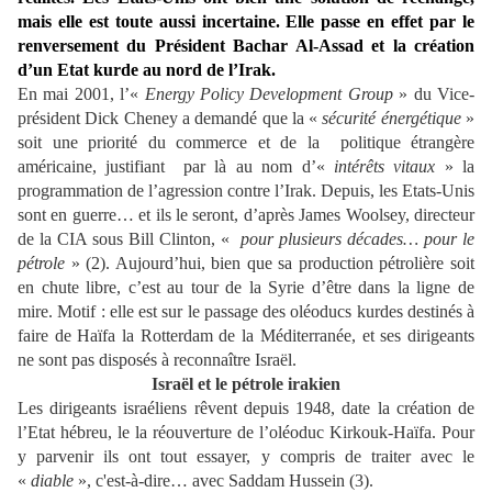
mais elle est toute aussi incertaine. Elle passe en effet par le
renversement du Président Bachar Al-Assad et la création
d’un Etat kurde au nord de l’Irak.
En mai 2001, l’«
Energy Policy Development Group
» du Vice-
président Dick Cheney a demandé que la «
sécurité énergétique
»
soit une priorité du commerce et de la politique étrangère
américaine, justifiant par là au nom d’«
intérêts vitaux
» la
programmation de l’agression contre l’Irak. Depuis, les Etats-Unis
sont en guerre… et ils le seront, d’après James Woolsey, directeur
de la CIA sous Bill Clinton, «
pour plusieurs décades… pour le
pétrole
» (2). Aujourd’hui, bien que sa production pétrolière soit
en chute libre, c’est au tour de la Syrie d’être dans la ligne de
mire. Motif : elle est sur le passage des oléoducs kurdes destinés à
faire de Haïfa la Rotterdam de la Méditerranée, et ses dirigeants
ne sont pas disposés à reconnaître Israël.
Israël et le pétrole irakien
Les dirigeants israéliens rêvent depuis 1948, date la création de
l’Etat hébreu, le la réouverture de l’oléoduc Kirkouk-Haïfa. Pour
y parvenir ils ont tout essayer, y compris de traiter avec le
«
diable
», c'est-à-dire… avec Saddam Hussein (3).