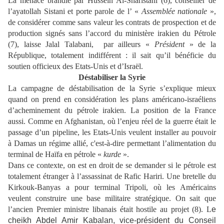
La menace brandie par Hussein Al-Sharistani (6), conseiller de
l’ayatollah Sistani et porte parole de l’ «
Assemblée nationale
»,
de considérer comme sans valeur les contrats de prospection et de
production signés sans l’accord du ministère irakien du Pétrole
(7), laisse Jalal Talabani, par ailleurs «
Président
» de la
République, totalement indifférent : il sait qu’il bénéficie du
soutien officieux des Etats-Unis et d’Israël.
Déstabiliser la Syrie
La campagne de déstabilisation de la Syrie s’explique mieux
quand on prend en considération les plans américano-israéliens
d’acheminement du pétrole irakien. La position de la France
aussi. Comme en Afghanistan, où l’enjeu réel de la guerre était le
passage d’un pipeline, les Etats-Unis veulent installer au pouvoir
à Damas un régime allié, c'est-à-dire permettant l’alimentation du
terminal de Haïfa en pétrole «
kurde
».
Dans ce contexte, on est en droit de se demander si le pétrole est
totalement étranger à l’assassinat de Rafic Hariri. Une bretelle du
Kirkouk-Banyas a pour terminal Tripoli, où les Américains
veulent construire une base militaire stratégique. On sait que
l’ancien Premier ministre libanais était hostile au projet (8). L
e
cheikh Abdel Amir Kabalan, vice-président du Conseil