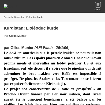
MENU
Accueil
» Kurdistan: L'oléoduc kurde
Kurdistan: L'oléoduc kurde
Par
Gilles Munier
par Gilles Munier
(AFI-Flash - 26/1/06)
Le
hold up
américain sur le pétrole irakien se poursuit non
sans difficulté. Les espoirs placés en Ahmed Chalabi qui avait
promis monts et merveilles au lobby pétrolier US et aux
Israéliens, ont été déçus ; il s’avère que le pipeline qui devait
acheminer le brut irakien vers Haïfa est impossible à
protéger. De plus, les Arabes et les Turcomans ne se laissent
pas expulser facilement de Kirkouk (1).
Le projet néo conservateur de «
zone de prospérité
» au
Proche- Orient financé par l’or noir irakien, dont Israël
aurait été le principal bénéficiaire, a été balayé par les
réalités. Les Etats-Unis ont bien une solution de rechange,