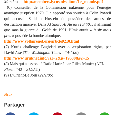
Monde
».
http://members.lycos.nl/soitum/Le_monde.pdf
(6) Conseiller de la Commission irakienne pour l’énergie
atomique jusqu’en 1979. Il a apporté son soutien à Colin Powell
qui accusait Saddam Hussein de posséder des armes de
destruction massive. Dans
Al-Sharq Al-Awsat (15/4/01)
il affirmait
que sans la guerre du Golfe de 1991, l’Irak aurait
« à six mois
près »
possédé la bombe atomique.
http://www.voltairenet.org/article9210.html
(7) Kurds challenge Baghdad over oil-exploration rights, par
David Axe (
The Washington Times – 14/1/06
)
http://www.uruknet.info/?s1=2&p=19630&s2=15
(8) Mais qui a assassiné Rafic Hariri? par Gilles Munier (AFI-
Flash
n°42 –
21/2/05
)
(9) L’Orient-Le Jour (
21/1/06
)
#Irak
Partager