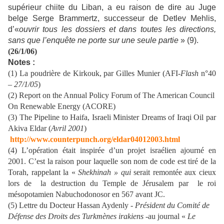
supérieur chiite du Liban, a eu raison de dire au Juge
belge Serge Brammertz, successeur de Detlev Mehlis,
d’«
ouvrir tous les dossiers et dans toutes les directions,
sans que l’enquête ne porte sur une seule partie
» (9).
(26/1/06)
Notes :
(1) La poudrière de Kirkouk, par Gilles Munier (AFI-
Flash
n°40
–
27/1/05
)
(2) Report on the Annual Policy Forum of The American Council
On Renewable Energy (ACORE)
(3) The Pipeline to Haifa, Israeli Minister Dreams of Iraqi Oil par
Akiva Eldar (
Avril 2001
)
http://www.counterpunch.org/eldar04012003.html
(4) L’opération était inspirée d’un projet israélien ajourné en
2001. C’est la raison pour laquelle son nom de code est tiré de la
Torah, rappelant la «
Shekhinah » qui
serait remontée aux cieux
lors de la destruction du Temple de Jérusalem par le roi
mésopotamien Nabuchodonosor en 567 avant JC.
(5) Lettre du Docteur Hassan Aydenly -
Président du Comité de
Défense des Droits des Turkmènes irakiens
-au journal «
Le