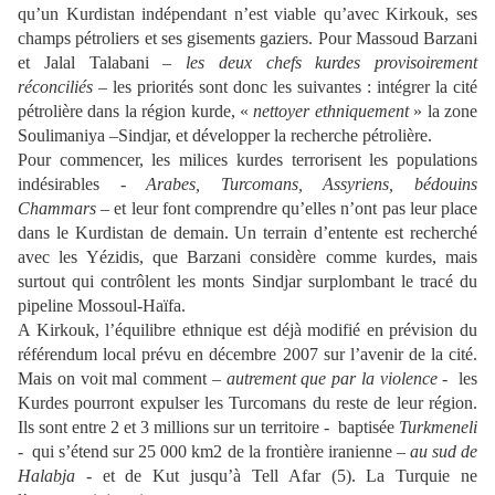
qu’un Kurdistan indépendant n’est viable qu’avec Kirkouk, ses
champs pétroliers et ses gisements gaziers. Pour Massoud Barzani
et Jalal Talabani –
les deux chefs kurdes provisoirement
réconciliés
– les priorités sont donc les suivantes : intégrer la cité
pétrolière dans la région kurde, «
nettoyer ethniquement
» la zone
Soulimaniya –Sindjar, et développer la recherche pétrolière.
Pour commencer, les milices kurdes terrorisent les populations
indésirables -
Arabes, Turcomans, Assyriens, bédouins
Chammars
– et leur font comprendre qu’elles n’ont pas leur place
dans le Kurdistan de demain. Un terrain d’entente est recherché
avec les Yézidis, que Barzani considère comme kurdes, mais
surtout qui contrôlent les monts Sindjar surplombant le tracé du
pipeline Mossoul-Haïfa.
A Kirkouk, l’équilibre ethnique est déjà modifié en prévision du
référendum local prévu en décembre 2007 sur l’avenir de la cité.
Mais on voit mal comment –
autrement que par la violence
- les
Kurdes pourront expulser les Turcomans du reste de leur région.
Ils sont entre 2 et 3 millions sur un territoire - baptisée
Turkmeneli
-
qui s’étend sur 25 000 km2 de la frontière iranienne –
au sud de
Halabja
- et de Kut jusqu’à Tell Afar (5). La Turquie ne