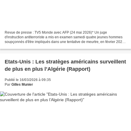
Revue de presse : TV5 Monde avec AFP (24 mai 2026)* Un juge
d'instruction antiterroriste a mis en examen samedi quatre jeunes hommes
soupçonnés d'être impliqués dans une tentative de meurtre, en février 2025
à Roubaix, visant l'opposant algérien Hichem...
Etats-Unis : Les stratèges américains surveillent
de plus en plus l’Algérie (Rapport)
Publié le 16/03/2026 à 09:35
Par
Gilles Munier