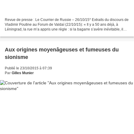
Revue de presse : Le Courrier de Russie – 26/10/15* Extraits du discours de
Vladimir Poutine au Forum de Valdaï (22/10/15): « Il y a 50 ans déjà, à
Léningrad, la rue m’a appris une règle : si la bagarre s’avère inévitable, il
faut frapper le premier....
Aux origines moyenâgeuses et fumeuses du
sionisme
Publié le 23/10/2015 à 07:39
Par
Gilles Munier