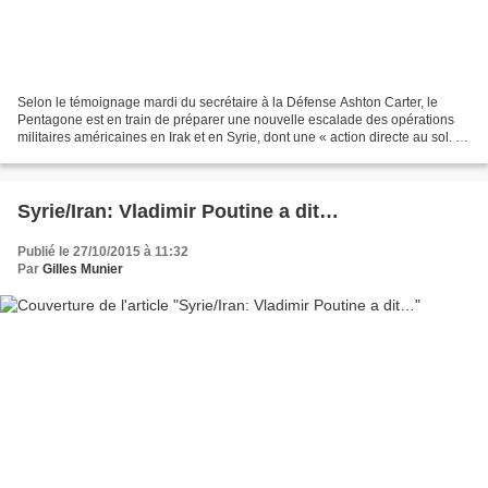
Selon le témoignage mardi du secrétaire à la Défense Ashton Carter, le
Pentagone est en train de préparer une nouvelle escalade des opérations
militaires américaines en Irak et en Syrie, dont une « action directe au sol. »
« Nous ne nous retiendrons pas...
Syrie/Iran: Vladimir Poutine a dit…
Publié le 27/10/2015 à 11:32
Par
Gilles Munier