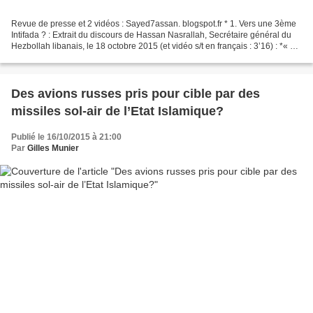
Revue de presse et 2 vidéos : Sayed7assan. blogspot.fr * 1. Vers une 3ème
Intifada ? : Extrait du discours de Hassan Nasrallah, Secrétaire général du
Hezbollah libanais, le 18 octobre 2015 (et vidéo s/t en français : 3’16) : *« La
Résistance et l'Intifada...
Des avions russes pris pour cible par des
missiles sol-air de l’Etat Islamique?
Publié le 16/10/2015 à 21:00
Par
Gilles Munier