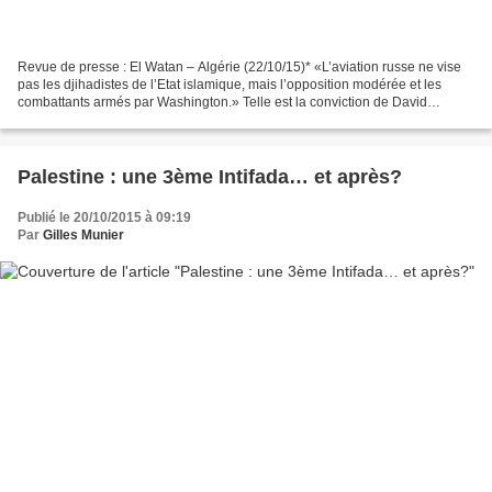
Revue de presse : El Watan – Algérie (22/10/15)* «L’aviation russe ne vise
pas les djihadistes de l’Etat islamique, mais l’opposition modérée et les
combattants armés par Washington.» Telle est la conviction de David
Petraeus, ancien commandant en chef...
Palestine : une 3ème Intifada… et après?
Publié le 20/10/2015 à 09:19
Par
Gilles Munier