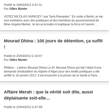
Publié le 28/04/2012 à 07:11
Par
Gilles Munier
VOTEZ NICOLAS SARKOZY ! par Tariq Ramadan * En visite à Berlin, je me
suis entretenu avec des politiques et des membres du gouvernement de
Mme Angela Merkel. Je les ai écoutés m’expliquer la force et l’avenir
glorieux de l’axe Sarkozy-Merkel. Une incroyable...
Mourad Dhina : 100 jours de détention, ça suffit
!
Publié le 25/04/2012 à 16:07
Par
Gilles Munier
Pétition – Libérez Mourad Dhina Le Dr. Mourad Dhina qui fait l’objet d’une
demande d'extradition du régime d’Alger pour des motifs politiques a été
arrêté le 16 janvier 2012. Il est incarcéré à la prison de la Santé à Paris
depuis aujourd’hui 100 jours,...
Affaire Merah : que la vérité soit dite, aussi
déplaisante soit-elle…
Publié le 22/04/2012 à 07:08