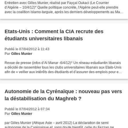
Entretien avec Gilles Munier, réalisé par Fayçal Oukaci (Le Courrier
d’Algérie – 10/4/12)* Quelle politique concrète, l'Algérie peut-elle prendre
avec la coalition islamo-targuie, après les derniers développements au Mali,
avec notamment l'enlèvement...
Etats-Unis : Comment la CIA recrute des
étudiants universitaires libanais
Publié le 07/04/2012 à 11:43
Par
Gilles Munier
Revue de presse (infos d’Al Manar -6/4/12)* Un réseau estudiantin libanais
a décidé de rassembler tous les clubs universitaires libanais aux Etats-Unis
afin de « veiller aux intérêts des étudiants et d’assurer des emplois pour eux
». Comment ? A travers...
Autonomie de la Cyrénaïque : nouveau pas vers
la déstabilisation du Maghreb ?
Publié le 07/04/2012 à 07:34
Par
Gilles Munier
par Gilles Munier (Afrique Asie – avril 2012) La déclaration de semi
autonomie de la Cyrénaïque et, sans doute bientôt, celle du Fezzan ne