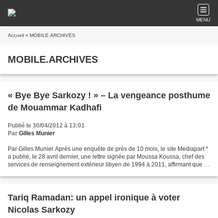
MENU
Accueil
» MOBILE.ARCHIVES
MOBILE.ARCHIVES
« Bye Bye Sarkozy ! » – La vengeance posthume
de Mouammar Kadhafi
Publié le 30/04/2012 à 13:01
Par
Gilles Munier
Par Gilles Munier Après une enquête de près de 10 mois, le site Mediapart *
a publié, le 28 avril dernier, une lettre signée par Moussa Koussa, chef des
services de renseignement extérieur libyen de 1994 à 2011, affirmant que le
Bureau de liaison du comité...
Tariq Ramadan: un appel ironique à voter
Nicolas Sarkozy