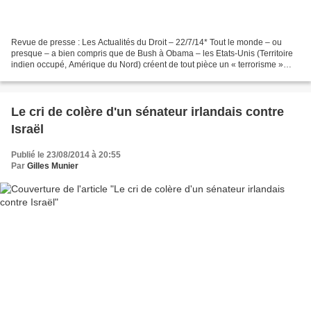
Revue de presse : Les Actualités du Droit – 22/7/14* Tout le monde – ou
presque – a bien compris que de Bush à Obama – les Etats-Unis (Territoire
indien occupé, Amérique du Nord) créent de tout pièce un « terrorisme »
pour ensuite pleurnicher et engage...
Le cri de colère d'un sénateur irlandais contre
Israël
Publié le 23/08/2014 à 20:55
Par
Gilles Munier