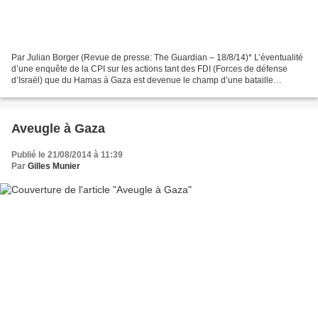
Par Julian Borger (Revue de presse: The Guardian – 18/8/14)* L’éventualité
d’une enquête de la CPI sur les actions tant des FDI (Forces de défense
d’Israël) que du Hamas à Gaza est devenue le champ d’une bataille
politique à hauts risques. La Cour pénale...
Aveugle à Gaza
Publié le 21/08/2014 à 11:39
Par
Gilles Munier