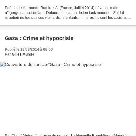
Poème de Hernando Ramirez A. (France, Juillet 2014) Lève tes main
n'égorge pas cet enfant ! Détourne le canon de ton tank meurtrier, Soldat
israélien ne tue pas ces vieillards, ni enfants, ni mères, ils sont tes cousins.
Abraham a arrêté son couteau assassin...
Gaza : Crime et hypocrisie
Publié le 13/08/2014 à 06:00
Par
Gilles Munier
Par Cherif Abdedaïm (revue de presse : La Nouvelle République (Algérie) –