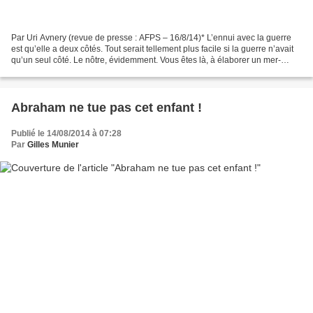
Par Uri Avnery (revue de presse : AFPS – 16/8/14)* L’ennui avec la guerre
est qu’elle a deux côtés. Tout serait tel­lement plus facile si la guerre n’avait
qu’un seul côté. Le nôtre, évidemment. Vous êtes là, à éla­borer un mer­
veilleux plan pour la pro­chaine...
Abraham ne tue pas cet enfant !
Publié le 14/08/2014 à 07:28
Par
Gilles Munier