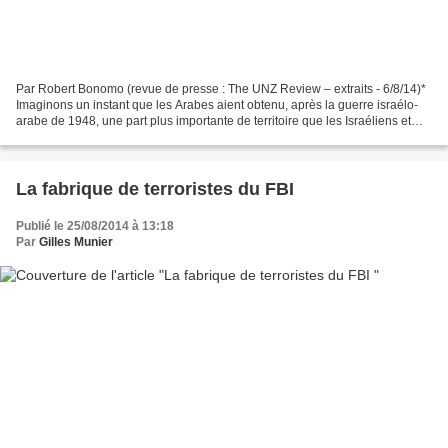
Par Robert Bonomo (revue de presse : The UNZ Review – extraits - 6/8/14)*
Imaginons un instant que les Arabes aient obtenu, après la guerre israélo-
arabe de 1948, une part plus importante de territoire que les Israéliens et
que la bande de Gaza soit tout...
La fabrique de terroristes du FBI
Publié le 25/08/2014 à 13:18
Par
Gilles Munier