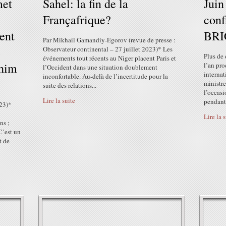
met
Sahel: la fin de la
Juin
Françafrique?
conf
ent
BRI
Par Mikhail Gamandiy-Egorov (revue de presse :
e
Observateur continental – 27 juillet 2023)* Les
Plus de 
événements tout récents au Niger placent Paris et
ahim
l’an pr
l’Occident dans une situation doublement
internat
inconfortable. Au-delà de l’incertitude pour la
ministre
suite des relations...
l’occasi
Lire la suite
pendant.
023)*
Lire la 
ns ;
C’est un
t de