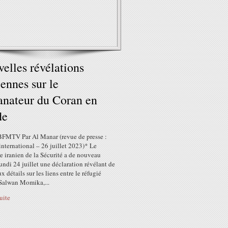
elles révélations
iennes sur le
anateur du Coran en
de
BFMTV Par Al Manar (revue de presse :
nternational – 26 juillet 2023)* Le
e iranien de la Sécurité a de nouveau
undi 24 juillet une déclaration révélant de
 détails sur les liens entre le réfugié
 Salwan Momika,...
suite