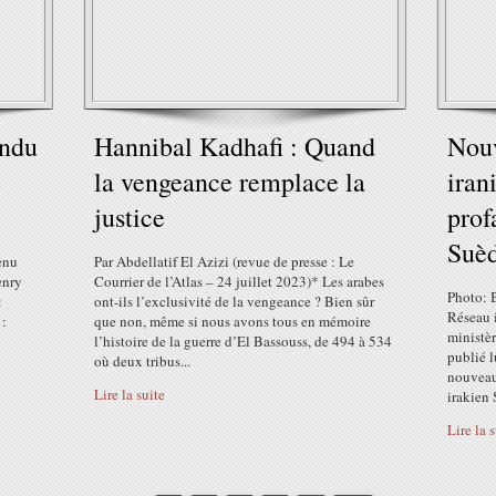
endu
Hannibal Kadhafi : Quand
Nouv
e
la vengeance remplace la
iran
justice
prof
Suè
tenu
Par Abdellatif El Azizi (revue de presse : Le
enry
Courrier de l’Atlas – 24 juillet 2023)* Les arabes
Photo: 
:
ont-ils l’exclusivité de la vengeance ? Bien sûr
Réseau i
 :
que non, même si nous avons tous en mémoire
ministèr
l’histoire de la guerre d’El Bassouss, de 494 à 534
publié l
où deux tribus...
nouveaux
Lire la suite
irakien
Lire la 