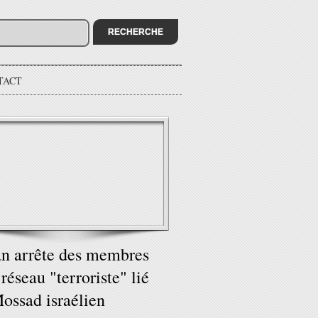
TACT
an arrête des membres
 réseau "terroriste" lié
ossad israélien