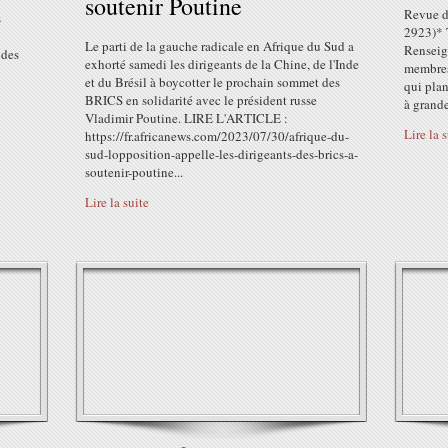
soutenir Poutine
Revue d
s
2923)* 
Le parti de la gauche radicale en Afrique du Sud a
Renseign
 des
exhorté samedi les dirigeants de la Chine, de l'Inde
membres 
et du Brésil à boycotter le prochain sommet des
qui plan
BRICS en solidarité avec le président russe
à grande
Vladimir Poutine. LIRE L'ARTICLE :
Lire la 
https://fr.africanews.com/2023/07/30/afrique-du-
sud-lopposition-appelle-les-dirigeants-des-brics-a-
soutenir-poutine...
Lire la suite