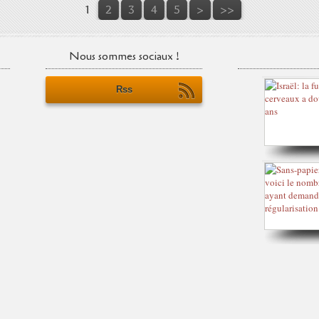
1
2
3
4
5
>
>>
Nous sommes sociaux !
Rss