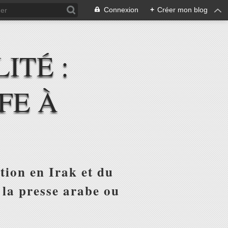
Connexion
+
Créer mon blog
ITÉ :
FE À
tion en Irak et du
 la presse arabe ou