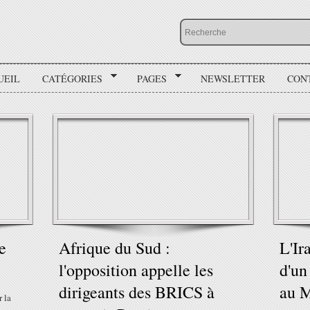
UEIL
CATÉGORIES
PAGES
NEWSLETTER
CON
e
Afrique du Sud :
L'Ir
l'opposition appelle les
d'un
dirigeants des BRICS à
au M
r la