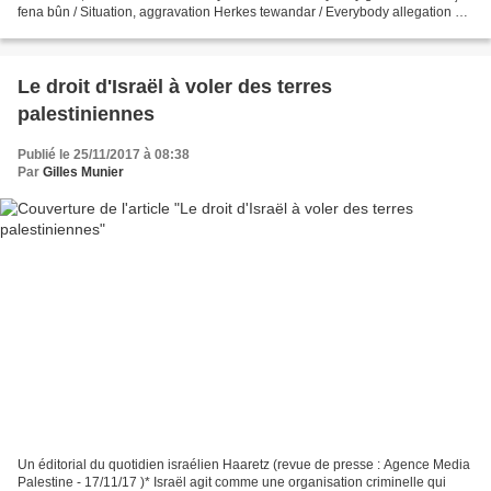
fena bûn / Situation, aggravation Herkes tewandar / Everybody allegation Li
malê, li ser nûçe / In the suite,...
Le droit d'Israël à voler des terres
palestiniennes
Publié le 25/11/2017 à 08:38
Par
Gilles Munier
Un éditorial du quotidien israélien Haaretz (revue de presse : Agence Media
Palestine - 17/11/17 )* Israël agit comme une organisation criminelle qui