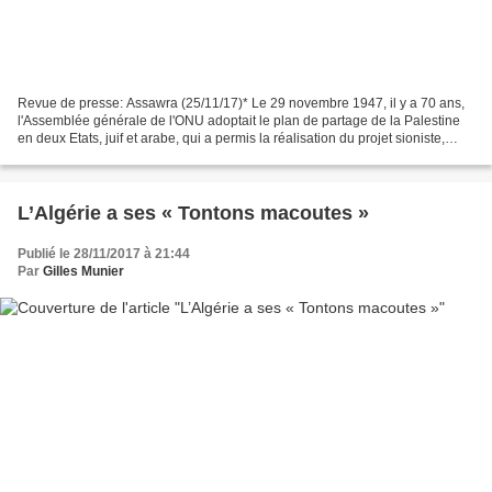
Revue de presse: Assawra (25/11/17)* Le 29 novembre 1947, il y a 70 ans,
l'Assemblée générale de l'ONU adoptait le plan de partage de la Palestine
en deux Etats, juif et arabe, qui a permis la réalisation du projet sioniste,
mais a constitué pour les...
L’Algérie a ses « Tontons macoutes »
Publié le 28/11/2017 à 21:44
Par
Gilles Munier