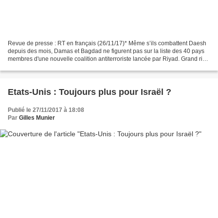
Revue de presse : RT en français (26/11/17)* Même s’ils combattent Daesh
depuis des mois, Damas et Bagdad ne figurent pas sur la liste des 40 pays
membres d'une nouvelle coalition antiterroriste lancée par Riyad. Grand rival
régional, l'Iran en est également...
Etats-Unis : Toujours plus pour Israël ?
Publié le 27/11/2017 à 18:08
Par
Gilles Munier