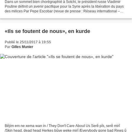
Dans un sommet bien chorégraphié à Sotchi, le président russe Vladimir
Poutine définit un avenir pacifique pour la Syrie après la libération du pays
des milices Par Pepe Escobar (revue de presse : Réseau international –
25/11/17)* Le président russe Vladimir...
«Ils se foutent de nous», en kurde
Publié le 25/11/2017 à 19:55
Par
Gilles Munier
Bêjim em ne xema wan in / They Don't Care About Us Serê pîs, serê mirî
/Skin head, dead head Herkes bûye weke mirî /Everybody gone bad Rewş û