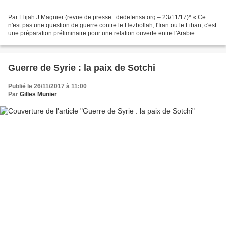
Par Elijah J.Magnier (revue de presse : dedefensa.org – 23/11/17)* « Ce
n'est pas une question de guerre contre le Hezbollah, l'Iran ou le Liban, c'est
une préparation préliminaire pour une relation ouverte entre l'Arabie
saoudite et Israël ». C'est ce...
Guerre de Syrie : la paix de Sotchi
Publié le 26/11/2017 à 11:00
Par
Gilles Munier