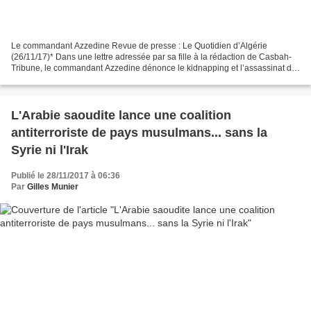
Le commandant Azzedine Revue de presse : Le Quotidien d’Algérie
(26/11/17)* Dans une lettre adressée par sa fille à la rédaction de Casbah-
Tribune, le commandant Azzedine dénonce le kidnapping et l’assassinat de
son gendre Hamza Hadjouti. (Le commandant...
L'Arabie saoudite lance une coalition
antiterroriste de pays musulmans... sans la
Syrie ni l'Irak
Publié le 28/11/2017 à 06:36
Par
Gilles Munier