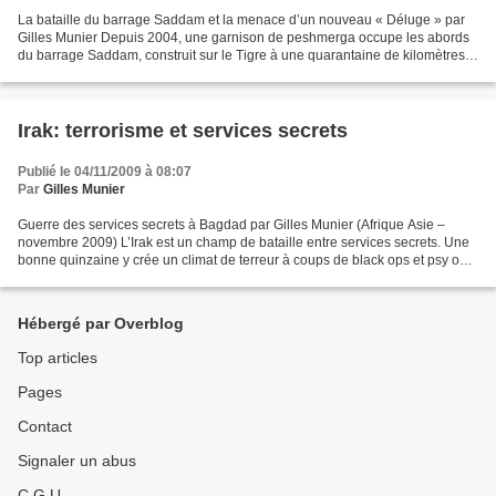
La bataille du barrage Saddam et la menace d’un nouveau « Déluge » par
Gilles Munier Depuis 2004, une garnison de peshmerga occupe les abords
du barrage Saddam, construit sur le Tigre à une quarantaine de kilomètres
de Mossoul, pour le « protéger d’éventuels...
Irak: terrorisme et services secrets
Publié le 04/11/2009 à 08:07
Par
Gilles Munier
Guerre des services secrets à Bagdad par Gilles Munier (Afrique Asie –
novembre 2009) L’Irak est un champ de bataille entre services secrets. Une
bonne quinzaine y crée un climat de terreur à coups de black ops et psy ops,
sans considération pour le nombre...
Hébergé par Overblog
Top articles
Pages
Contact
Signaler un abus
C.G.U.