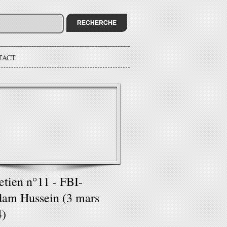
TACT
etien n°11 - FBI-
am Hussein (3 mars
4)