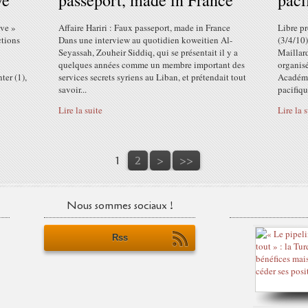
ve"
passeport, made in France
paci
ive »
Affaire Hariri : Faux passeport, made in France
Libre p
ctions
Dans une interview au quotidien koweitien Al-
(3/4/10)
Seyassah, Zouheir Siddiq, qui se présentait il y a
Maillard
quelques années comme un membre important des
organisé
ter (1),
services secrets syriens au Liban, et prétendait tout
Académi
savoir...
pacifiqu
Lire la suite
Lire la 
1
2
>
>>
Nous sommes sociaux !
Rss