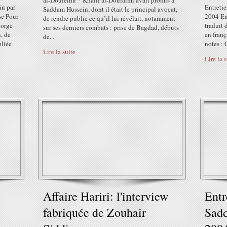
al-Douleïmi * Khalil al-Doulaïmi avait promis à
in par
Entreti
Saddam Hussein, dont il était le principal avocat,
se Pour
2004 En
de rendre public ce qu’il lui révélait, notamment
eorge
traduit 
sur ses derniers combats : prise de Bagdad, débuts
, de
en franç
de...
bliée
notes : 
Lire la suite
Lire la 
Affaire Hariri: l'interview
Entr
fabriquée de Zouhair
Sadd