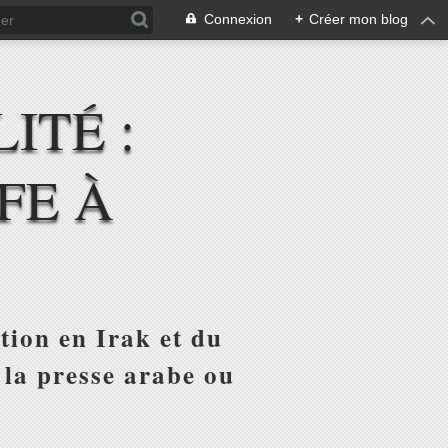
Connexion
+
Créer mon blog
ITÉ :
FE À
tion en Irak et du
 la presse arabe ou