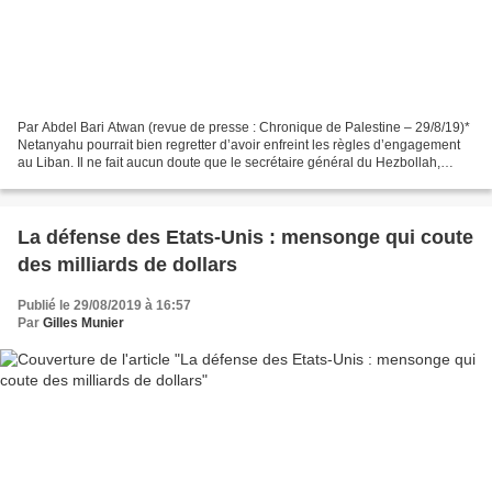
Par Abdel Bari Atwan (revue de presse : Chronique de Palestine – 29/8/19)*
Netanyahu pourrait bien regretter d’avoir enfreint les règles d’engagement
au Liban. Il ne fait aucun doute que le secrétaire général du Hezbollah,
Hassan Nasrallah, tiendra sa...
La défense des Etats-Unis : mensonge qui coute
des milliards de dollars
Publié le 29/08/2019 à 16:57
Par
Gilles Munier