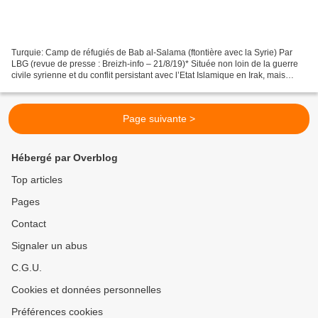
Turquie: Camp de réfugiés de Bab al-Salama (ftontière avec la Syrie) Par
LBG (revue de presse : Breizh-info – 21/8/19)* Située non loin de la guerre
civile syrienne et du conflit persistant avec l’Etat Islamique en Irak, mais
aussi sur la route de l’Europe,...
Page suivante >
Hébergé par Overblog
Top articles
Pages
Contact
Signaler un abus
C.G.U.
Cookies et données personnelles
Préférences cookies