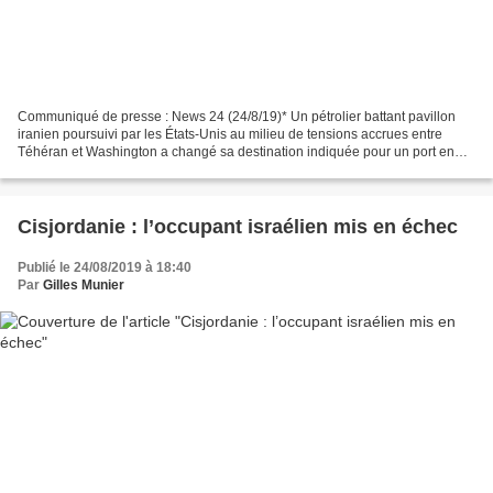
Communiqué de presse : News 24 (24/8/19)* Un pétrolier battant pavillon
iranien poursuivi par les États-Unis au milieu de tensions accrues entre
Téhéran et Washington a changé sa destination indiquée pour un port en
Turquie tôt samedi après que la Grèce...
Cisjordanie : l’occupant israélien mis en échec
Publié le 24/08/2019 à 18:40
Par
Gilles Munier