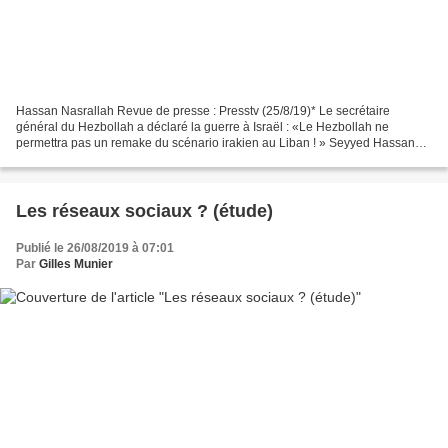
Hassan Nasrallah Revue de presse : Presstv (25/8/19)* Le secrétaire
général du Hezbollah a déclaré la guerre à Israël : «Le Hezbollah ne
permettra pas un remake du scénario irakien au Liban ! » Seyyed Hassan
Nasrallah, secrétaire général du Hezbollah...
Les réseaux sociaux ? (étude)
Publié le 26/08/2019 à 07:01
Par
Gilles Munier