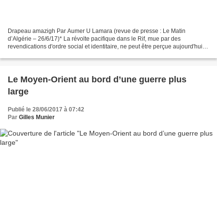
Drapeau amazigh Par Aumer U Lamara (revue de presse : Le Matin
d’Algérie – 26/6/17)* La révolte pacifique dans le Rif, mue par des
revendications d'ordre social et identitaire, ne peut être perçue aujourd'hui
comme un événement singulier, sans lendemain....
Le Moyen-Orient au bord d’une guerre plus
large
Publié le 28/06/2017 à 07:42
Par
Gilles Munier