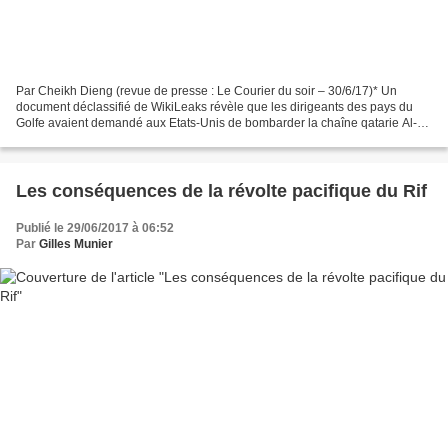
Par Cheikh Dieng (revue de presse : Le Courier du soir – 30/6/17)* Un
document déclassifié de WikiLeaks révèle que les dirigeants des pays du
Golfe avaient demandé aux Etats-Unis de bombarder la chaîne qatarie Al-
Jazeera avant l’invasion irakienne de...
Les conséquences de la révolte pacifique du Rif
Publié le 29/06/2017 à 06:52
Par
Gilles Munier