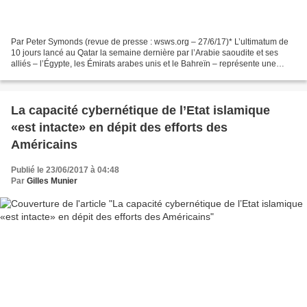
Par Peter Symonds (revue de presse : wsws.org – 27/6/17)* L’ultimatum de
10 jours lancé au Qatar la semaine dernière par l’Arabie saoudite et ses
alliés – l’Égypte, les Émirats arabes unis et le Bahreïn – représente une
escalade considérable de leur confrontation...
La capacité cybernétique de l’Etat islamique
«est intacte» en dépit des efforts des
Américains
Publié le 23/06/2017 à 04:48
Par
Gilles Munier