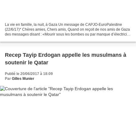
La vie en famille, la nuit, à Gaza Un message de CAPJO-EuroPalestine
(22/6/17)* Chères amies, Chers amis, Quand on reçoit de nos amis de Gaza
des messages disant : «Mourir sous les bombes ou par manque d’électricité,
c’est le seul choix qui nous reste,...
Recep Tayip Erdogan appelle les musulmans à
soutenir le Qatar
Publié le 20/06/2017 à 18:09
Par
Gilles Munier