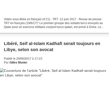
Vidéo sous-titrée en français (4’21) - TRT -12 juin 2017 - Revue de presse :
TRT en français (19/6/17)* Le premier groupe des soldats turcs envoyés au
Qatar pour un exercice militaire conjoint turco-qatari, est arrivé à Doha. Le
ministère qatari de la...
Libéré, Seif al-Islam Kadhafi serait toujours en
Libye, selon son avocat
Publié le 20/06/2017 à 17:23
Par
Gilles Munier