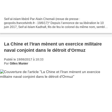
Seif al-islam libéré Par Alain Chemali (revue de presse :
geopolis.francetvinfo.fr - 19/6/17)* Depuis l’annonce de sa libération le 10
juin 2017, Seif al-Islam Kadhafi, fils de feu le colonel du même nom, semble
s’être volatilisé. On retrouve sa trace...
La Chine et l'Iran mènent un exercice militaire
naval conjoint dans le détroit d'Ormuz
Publié le 19/06/2017 à 10:33
Par
Gilles Munier