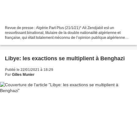
Revue de presse : Algérie Part Plus (21/1/21)* Ali Zendjabil est un
ressortissant binational, titulaire de la double nationalité algérienne et
française, qui était totalement méconnu de l’opinion publique algérienne
avant que le scandale judiciaire n’éclate...
Libye: les exactions se multiplient à Benghazi
Publié le 22/01/2021 à 18:29
Par
Gilles Munier