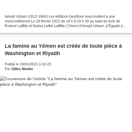
Ismaÿl Urbain (1812-1884) Les éditions Geuthner vous invitent à une
visioconférence Le 18 février 2021 de 18 h à 19 h 30 au sujet du livre de
Roland Laffitte et Naïma Lefkir-Laffitte L’Orient d’Ismaÿl Urbain, d’Égypte en
Algérie Médiateur : Philippe Régnier,...
La famine au Yémen est créée de toute pièce à
Washington et Riyadh
Publié le 19/01/2021 à 16:25
Par
Gilles Munier