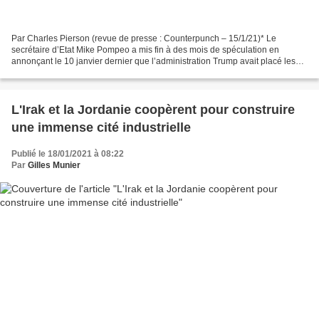
Par Charles Pierson (revue de presse : Counterpunch – 15/1/21)* Le
secrétaire d’Etat Mike Pompeo a mis fin à des mois de spéculation en
annonçant le 10 janvier dernier que l’administration Trump avait placé les
rebelles Houthis du Yémen (Ansar Allah)...
L'Irak et la Jordanie coopèrent pour construire
une immense cité industrielle
Publié le 18/01/2021 à 08:22
Par
Gilles Munier