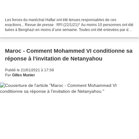
Les forces du maréchal Haftar ont été tenues responsables de ces
exactions... Revue de presse : RFI (22/1/21)* Au moins 10 personnes ont été
tuées à Benghazi en moins d’une semaine. Toutes ont été enlevées par des
personnes à bord de voitures non identifiées....
Maroc - Comment Mohammed VI conditionne sa
réponse à l’invitation de Netanyahou
Publié le 21/01/2021 à 17:58
Par
Gilles Munier