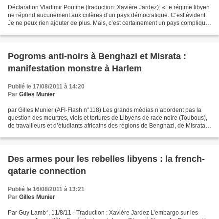
Déclaration Vladimir Poutine (traduction: Xavière Jardez): «Le régime libyen
ne répond aucunement aux critères d’un pays démocratique. C’est évident.
Je ne peux rien ajouter de plus. Mais, c’est certainement un pays compliqué,
fondé sur des relations...
Pogroms anti-noirs à Benghazi et Misrata :
manifestation monstre à Harlem
Publié le 17/08/2011 à 14:20
Par
Gilles Munier
par Gilles Munier (AFI-Flash n°118) Les grands médias n’abordent pas la
question des meurtres, viols et tortures de Libyens de race noire (Toubous),
de travailleurs et d’étudiants africains des régions de Benghazi, de Misrata
et de Tawergha, commis par...
Des armes pour les rebelles libyens : la french-
qatarie connection
Publié le 16/08/2011 à 13:21
Par
Gilles Munier
Par Guy Lamb*, 11/8/11 - Traduction : Xavière Jardez L’embargo sur les