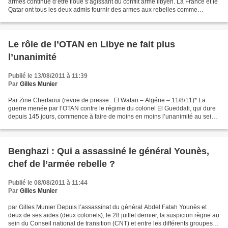
armes continue d’être floué s’agissant du conflit armé libyen. La France et le
Qatar ont tous les deux admis fournir des armes aux rebelles comme
élément de stratégie complémentaire...
Le rôle de l’OTAN en Libye ne fait plus
l’unanimité
Publié le 13/08/2011 à 11:39
Par
Gilles Munier
Par Zine Cherfaoui (revue de presse : El Watan – Algérie – 11/8/11)* La
guerre menée par l’OTAN contre le régime du colonel El Gueddafi, qui dure
depuis 145 jours, commence à faire de moins en moins l’unanimité au sein
de l’opinion publique occidentale....
Benghazi : Qui a assassiné le général Younès,
chef de l’armée rebelle ?
Publié le 08/08/2011 à 11:44
Par
Gilles Munier
par Gilles Munier Depuis l’assassinat du général Abdel Fatah Younès et
deux de ses aides (deux colonels), le 28 juillet dernier, la suspicion règne au
sein du Conseil national de transition (CNT) et entre les différents groupes