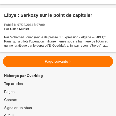
rebelles. Les premiers...
Libye : Sarkozy sur le point de capituler
Publié le 07/08/2011 à 07:09
Par
Gilles Munier
Par Mohamed Touati (revue de presse : L’Expression - Algérie – 6/8/11)*
Paris, qui a piloté l'opération militaire menée sous la bannière de l'Otan et
qui ne jurait que par le départ d'El Gueddafi, a fini par reconnaître qu'il a
sous-estimé la résistance...
Page suivante >
Hébergé par Overblog
Top articles
Pages
Contact
Signaler un abus
C.G.U.