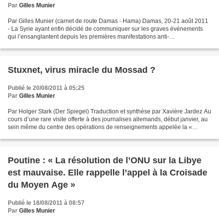
Par
Gilles Munier
Par Gilles Munier (carnet de route Damas - Hama) Damas, 20-21 août 2011
- La Syrie ayant enfin décidé de communiquer sur les graves événements
qui l’ensanglantent depuis les premières manifestations anti-
gouvernementales à Deraa, près de la frontière...
Stuxnet, virus miracle du Mossad ?
Publié le 20/08/2011 à 05:25
Par
Gilles Munier
Par Holger Stark (Der Spiegel) Traduction et synthèse par Xavière Jardez Au
cours d’une rare visite offerte à des journalises allemands, début janvier, au
sein même du centre des opérations de renseignements appelée la «
Colline », à Tel Aviv, Meïr Dagan,...
Poutine : « La résolution de l’ONU sur la Libye
est mauvaise. Elle rappelle l’appel à la Croisade
du Moyen Age »
Publié le 18/08/2011 à 08:57
Par
Gilles Munier