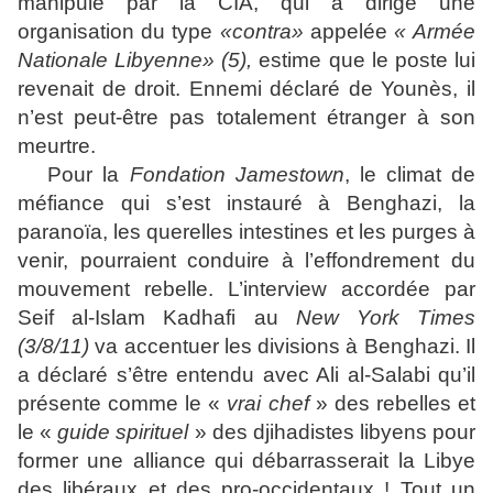
manipulé par la CIA, qui a dirigé une
organisation du type
«contra»
appelée
« Armée
Nationale Libyenne» (5),
estime que le poste lui
revenait de droit. Ennemi déclaré de Younès, il
n’est peut-être pas totalement étranger à son
meurtre.
Pour la
Fondation Jamestown
, le climat de
méfiance qui s’est instauré à Benghazi, la
paranoïa, les querelles intestines et les purges à
venir, pourraient conduire à l’effondrement du
mouvement rebelle. L’interview accordée par
Seif al-Islam Kadhafi au
New York Times
(3/8/11)
va accentuer les divisions à Benghazi. Il
a déclaré s’être entendu avec Ali al-Salabi qu’il
présente comme le «
vrai chef
» des rebelles et
le «
guide spirituel
» des djihadistes libyens pour
former une alliance qui débarrasserait la Libye
des libéraux et des pro-occidentaux ! Tout un