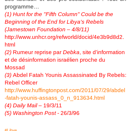
programme…
(1)
Hunt for the "Fifth Column" Could be the
Beginning of the End for Libya's Rebels
(Jamestown Foundation – 4/8/11)
http://www.unhcr.org/refworld/docid/4e3b9d8d2.
html
(2)
Rumeur reprise par
Debka
, site d’information
et de désinformation israélien proche du
Mossad
(3)
Abdel Fatah Younis Assassinated By Rebels:
Rebel Officer
http://www.huffingtonpost.com/2011/07/29/abdel
-fatah-younis-assass_0_n_913634.html
(4)
Daily Mail
– 19/3/11
(5)
Washington Post
- 26/3/96
#Libye