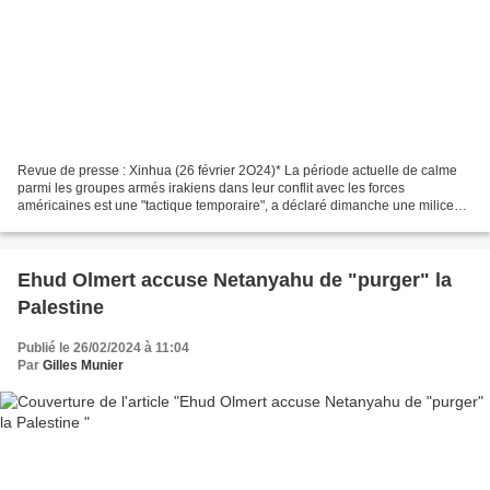
Revue de presse : Xinhua (26 février 2O24)* La période actuelle de calme
parmi les groupes armés irakiens dans leur conflit avec les forces
américaines est une "tactique temporaire", a déclaré dimanche une milice
chiite armée irakienne, le mouvement al-Noujaba....
Ehud Olmert accuse Netanyahu de "purger" la
Palestine
Publié le 26/02/2024 à 11:04
Par
Gilles Munier