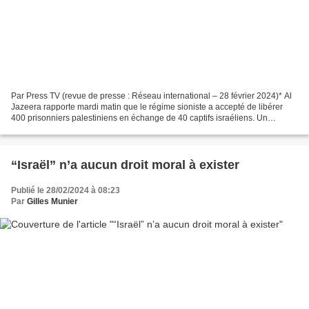
Par Press TV (revue de presse : Réseau international – 28 février 2024)* Al
Jazeera rapporte mardi matin que le régime sioniste a accepté de libérer
400 prisonniers palestiniens en échange de 40 captifs israéliens. Un
nouveau rapport a publié les détails...
“Israël” n’a aucun droit moral à exister
Publié le 28/02/2024 à 08:23
Par
Gilles Munier