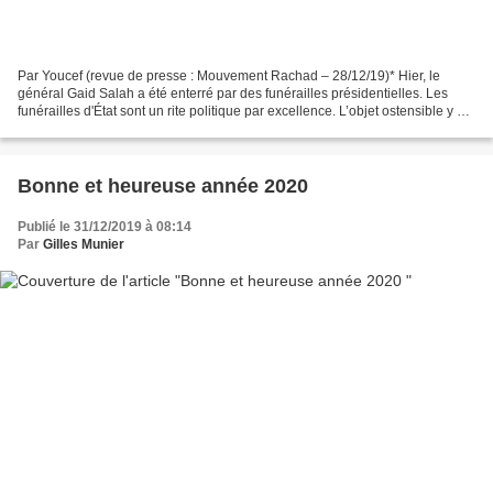
Par Youcef (revue de presse : Mouvement Rachad – 28/12/19)* Hier, le
général Gaid Salah a été enterré par des funérailles présidentielles. Les
funérailles d'État sont un rite politique par excellence. L’objet ostensible y est
le mort, mais leur fonction...
Bonne et heureuse année 2020
Publié le 31/12/2019 à 08:14
Par
Gilles Munier