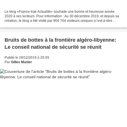
Le blog «France-Irak Actualité» souhaite une bonne et heureuse année
2020 à ses lecteurs. Pour information : Au 30 décembre 2019, et depuis sa
création, le blog a été visité par 904 704 visiteurs uniques (c’est-à-dire
différents), et 1 432 300 pages ont...
Bruits de bottes à la frontière algéro-libyenne:
Le conseil national de sécurité se réunit
Publié le 29/12/2019 à 20:05
Par
Gilles Munier