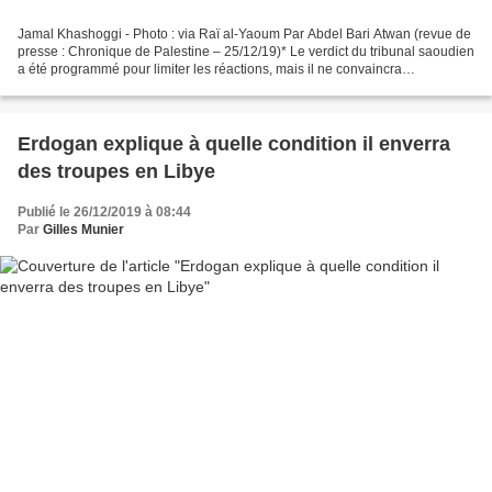
Jamal Khashoggi - Photo : via Raï al-Yaoum Par Abdel Bari Atwan (revue de
presse : Chronique de Palestine – 25/12/19)* Le verdict du tribunal saoudien
a été programmé pour limiter les réactions, mais il ne convaincra
absolument personne. Rapporteur spécial...
Erdogan explique à quelle condition il enverra
des troupes en Libye
Publié le 26/12/2019 à 08:44
Par
Gilles Munier