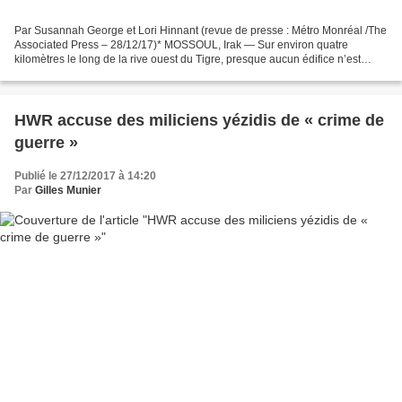
Par Susannah George et Lori Hinnant (revue de presse : Métro Monréal /The
Associated Press – 28/12/17)* MOSSOUL, Irak — Sur environ quatre
kilomètres le long de la rive ouest du Tigre, presque aucun édifice n’est
intact. Le dédale des petites rues de...
HWR accuse des miliciens yézidis de « crime de
guerre »
Publié le 27/12/2017 à 14:20
Par
Gilles Munier