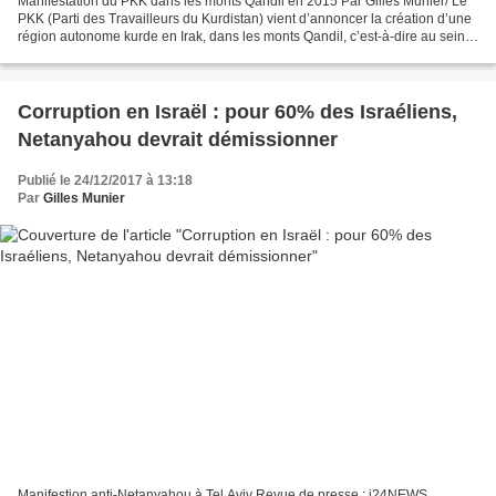
Manifestation du PKK dans les monts Qandil en 2015 Par Gilles Munier/ Le
PKK (Parti des Travailleurs du Kurdistan) vient d’annoncer la création d’une
région autonome kurde en Irak, dans les monts Qandil, c’est-à-dire au sein
de la Région autonome du Kurdistan...
Corruption en Israël : pour 60% des Israéliens,
Netanyahou devrait démissionner
Publié le 24/12/2017 à 13:18
Par
Gilles Munier
Manifestion anti-Netanyahou à Tel Aviv Revue de presse : i24NEWS