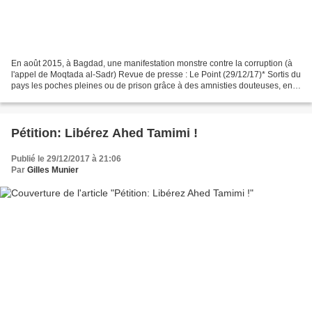
En août 2015, à Bagdad, une manifestation monstre contre la corruption (à
l'appel de Moqtada al-Sadr) Revue de presse : Le Point (29/12/17)* Sortis du
pays les poches pleines ou de prison grâce à des amnisties douteuses, en
Irak, les corrompus ont encore...
Pétition: Libérez Ahed Tamimi !
Publié le 29/12/2017 à 21:06
Par
Gilles Munier