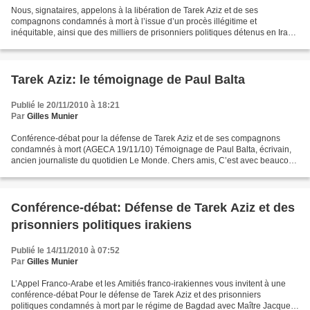
Nous, signataires, appelons à la libération de Tarek Aziz et de ses
compagnons condamnés à mort à l’issue d’un procès illégitime et
inéquitable, ainsi que des milliers de prisonniers politiques détenus en Irak
sans procès ou sans charge. Kofi Annan, secrétaire...
Tarek Aziz: le témoignage de Paul Balta
Publié le 20/11/2010 à 18:21
Par
Gilles Munier
Conférence-débat pour la défense de Tarek Aziz et de ses compagnons
condamnés à mort (AGECA 19/11/10) Témoignage de Paul Balta, écrivain,
ancien journaliste du quotidien Le Monde. Chers amis, C’est avec beaucoup
d’émotion que je vais évoquer Tarek Aziz,...
Conférence-débat: Défense de Tarek Aziz et des
prisonniers politiques irakiens
Publié le 14/11/2010 à 07:52
Par
Gilles Munier
L’Appel Franco-Arabe et les Amitiés franco-irakiennes vous invitent à une
conférence-débat Pour le défense de Tarek Aziz et des prisonniers
politiques condamnés à mort par le régime de Bagdad avec Maître Jacques