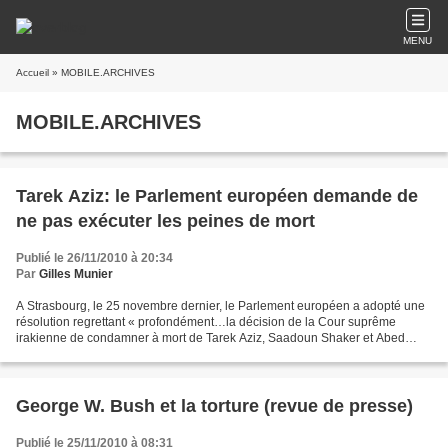
MENU
Accueil
» MOBILE.ARCHIVES
MOBILE.ARCHIVES
Tarek Aziz: le Parlement européen demande de
ne pas exécuter les peines de mort
Publié le 26/11/2010 à 20:34
Par
Gilles Munier
A Strasbourg, le 25 novembre dernier, le Parlement européen a adopté une
résolution regrettant « profondément…la décision de la Cour suprême
irakienne de condamner à mort de Tarek Aziz, Saadoun Shaker et Abed
Hamoud ». Il a prié « instamment les autorités...
George W. Bush et la torture (revue de presse)
Publié le 25/11/2010 à 08:31