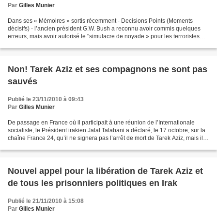
Par
Gilles Munier
Dans ses « Mémoires » sortis récemment - Decisions Points (Moments
décisifs) - l’ancien président G.W. Bush a reconnu avoir commis quelques
erreurs, mais avoir autorisé le "simulacre de noyade » pour les terroristes
capturés n’en fait pas partie. « Exact...
Non! Tarek Aziz et ses compagnons ne sont pas
sauvés
Publié le 23/11/2010 à 09:43
Par
Gilles Munier
De passage en France où il participait à une réunion de l’Internationale
socialiste, le Président irakien Jalal Talabani a déclaré, le 17 octobre, sur la
chaîne France 24, qu’il ne signera pas l’arrêt de mort de Tarek Aziz, mais il
ne s’est pas prononcé...
Nouvel appel pour la libération de Tarek Aziz et
de tous les prisonniers politiques en Irak
Publié le 21/11/2010 à 15:08
Par
Gilles Munier