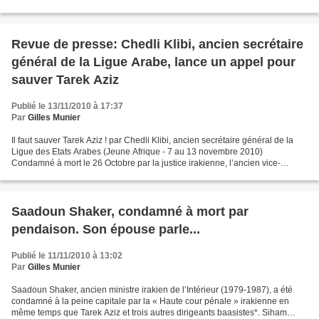
Vergès – Paul Balta – Yves Vargas – Gilles...
Revue de presse: Chedli Klibi, ancien secrétaire
général de la Ligue Arabe, lance un appel pour
sauver Tarek Aziz
Publié le 13/11/2010 à 17:37
Par
Gilles Munier
Il faut sauver Tarek Aziz ! par Chedli Klibi, ancien secrétaire général de la
Ligue des Etats Arabes (Jeune Afrique - 7 au 13 novembre 2010)
Condamné à mort le 26 Octobre par la justice irakienne, l’ancien vice-
Premier ministre de Saddam Hussein a certes...
Saadoun Shaker, condamné à mort par
pendaison. Son épouse parle...
Publié le 11/11/2010 à 13:02
Par
Gilles Munier
Saadoun Shaker, ancien ministre irakien de l’Intérieur (1979-1987), a été
condamné à la peine capitale par la « Haute cour pénale » irakienne en
même temps que Tarek Aziz et trois autres dirigeants baasistes*. Siham