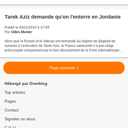
Shaker, son épouse, est de passage...
Tarek Aziz demande qu'on l'enterre en Jordanie
Publié le 04/11/2010 à 17:09
Par
Gilles Munier
Alors que la Russie et le Vatican ont demandé au régime de Bagdad de
surseoir à l’exécution de Tarek Aziz, la France sarkoziste n’a pas réagi,
préoccupée uniquement par le bon déroulement de la Foire internationale
de Bagdad où Anne-Marie Idrac, ministre...
Page suivante >
Hébergé par Overblog
Top articles
Pages
Contact
Signaler un abus
C.G.U.