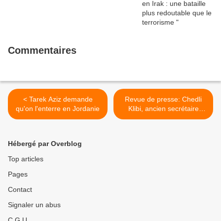
Commentaires
< Tarek Aziz demande
Revue de presse: Chedli
qu'on l'enterre en Jordanie
Klibi, ancien secrétaire
général de la Ligue Arabe,
lance un appel pour sauver
Tarek Aziz >
Hébergé par Overblog
Top articles
Pages
Contact
Signaler un abus
C.G.U.