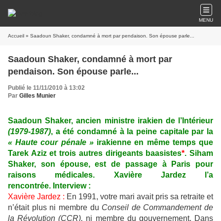
MENU
Accueil
» Saadoun Shaker, condamné à mort par pendaison. Son épouse parle...
Saadoun Shaker, condamné à mort par
pendaison. Son épouse parle...
Publié le 11/11/2010 à 13:02
Par
Gilles Munier
Saadoun Shaker, ancien ministre irakien de l’Intérieur
(1979-1987)
, a été condamné à la peine capitale par la
« Haute cour pénale »
irakienne en même temps que
Tarek Aziz et trois autres dirigeants baasistes
*
. Siham
Shaker, son épouse, est de passage à Paris pour
raisons médicales. Xavière Jardez l’a
rencontrée. Interview :
Xavière Jardez :
En 1991, votre mari avait pris sa retraite et
n’était plus ni membre du
Conseil de Commandement de
la Révolution (CCR),
ni membre du gouvernement. Dans