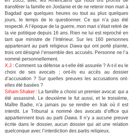
en 2003, avec les Américains qui nous ont promis de
transférer la famille en Jordanie et de ne retenir mon mari à
Bagdad que quelques heures ou tout au plus quelques
jours, le temps de le questionner. Ce qui n’a pas été
respecté. A l’époque de la guerre, mon mari s’était retiré de
la vie politique depuis 16 ans. Rien ne lui est reproché en
tant que ministre de l’Intérieur. Sur les 160 personnes
appartenant au parti religieux
Dawa
qui ont porté plainte,
trois ont désigné l’ensemble des accusés. Personne ne l’a
nommé personnellement.
X.J :
Comment sa défense a-t-elle été assurée ? A-t-il eu le
choix de ses avocats ; ont-ils eu accès au dossier
d’accusation ? Sur quelles preuves les accusations ont-
elles été basées ?
Siham Shaker :
La famille a choisi un premier avocat qui a
été assassiné. Le deuxième le fut aussi, et le troisième,
Maître Badie, n’a jamais pu se rendre en Irak où il est
interdit. Le Tribunal a nommé des avocats d’office qui
appartiennent tous au parti
Dawa
. Il n’y a aucune preuve
écrite dans le dossier, aucun dossier qui ait une relation
quelconque avec l’interdiction des partis religieux.