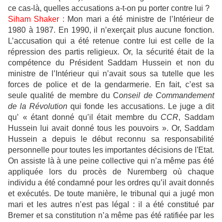
ce cas-là, quelles accusations a-t-on pu porter contre lui ?
Siham Shaker :
Mon mari a été ministre de l’Intérieur de
1980 à 1987. En 1990, il n’exerçait plus aucune fonction.
L’accusation qui a été retenue contre lui est celle de la
répression des partis religieux. Or, la sécurité était de la
compétence du Président Saddam Hussein et non du
ministre de l’Intérieur qui n’avait sous sa tutelle que les
forces de police et de la gendarmerie. En fait, c’est sa
seule qualité de membre du C
onseil de Commandement
de la Révolution
qui fonde les accusations. Le juge a dit
qu’ « étant donné qu’il était membre du
CCR
, Saddam
Hussein lui avait donné tous les pouvoirs ». Or, Saddam
Hussein a depuis le début reconnu sa responsabilité
personnelle pour toutes les importantes décisions de l'Etat.
On assiste là à une peine collective qui n’a même pas été
appliquée lors du procès de Nuremberg où chaque
individu a été condamné pour les ordres qu’il avait donnés
et exécutés. De toute manière, le tribunal qui a jugé mon
mari et les autres n’est pas légal : il a été constitué par
Bremer et sa constitution n’a même pas été ratifiée par les