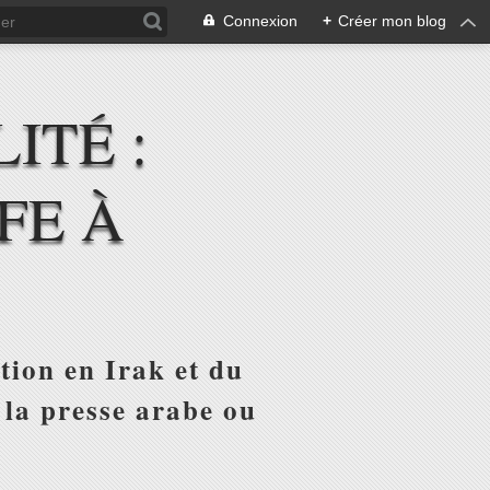
Connexion
+
Créer mon blog
ITÉ :
FE À
tion en Irak et du
 la presse arabe ou