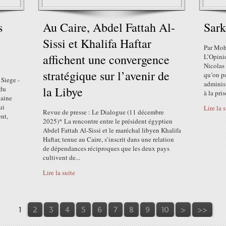
s
Au Caire, Abdel Fattah Al-
Sark
Sissi et Khalifa Haftar
Par Moh
affichent une convergence
L’Opini
Nicolas 
stratégique sur l’avenir de
qu’on po
 Siege -
administ
la Libye
 du
à la pris
caine
ui
Lire la 
Revue de presse : Le Dialogue (11 décembre
nt,
2025)* La rencontre entre le président égyptien
Abdel Fattah Al-Sissi et le maréchal libyen Khalifa
Haftar, tenue au Caire, s’inscrit dans une relation
de dépendances réciproques que les deux pays
cultivent de...
Lire la suite
20
30
1
2
3
4
5
6
7
8
9
10
>
>>