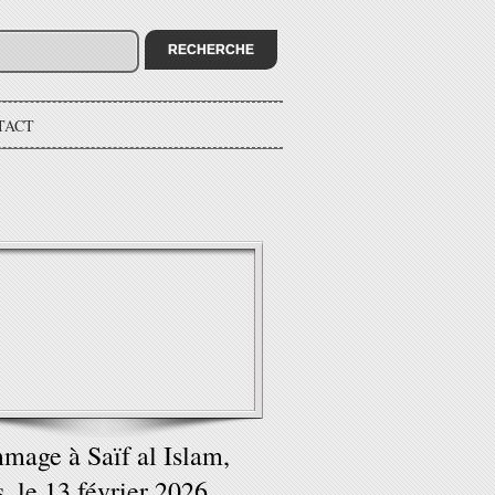
TACT
age à Saïf al Islam,
s, le 13 février 2026,