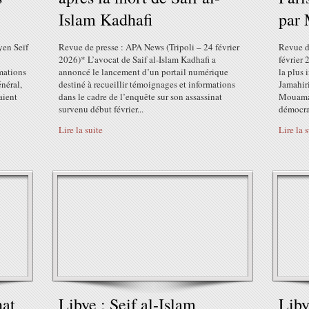
Islam Kadhafi
par 
yen Seïf
Revue de presse : APA News (Tripoli – 24 février
Revue de
2026)* L’avocat de Saif al-Islam Kadhafi a
février 
mations
annoncé le lancement d’un portail numérique
la plus 
néral,
destiné à recueillir témoignages et informations
Jamahiri
aient
dans le cadre de l’enquête sur son assassinat
Mouamar 
survenu début février...
démocrat
Lire la suite
Lire la 
nat
Libye : Seif al-Islam
Liby