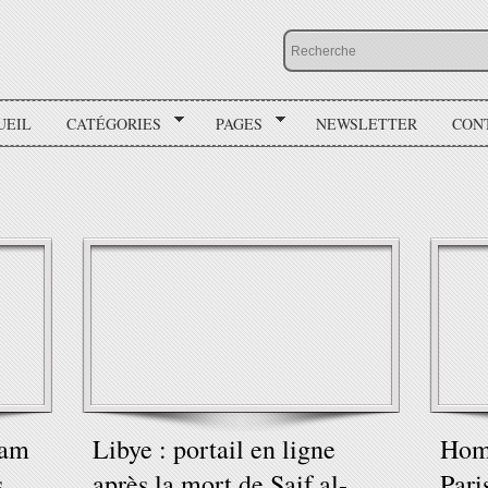
UEIL
CATÉGORIES
PAGES
NEWSLETTER
CON
lam
Libye : portail en ligne
Homm
s
après la mort de Saif al-
Pari