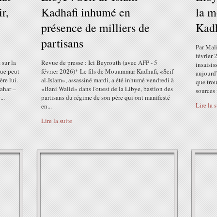
r,
Kadhafi inhumé en
la m
présence de milliers de
Kadh
partisans
Par Mal
février
 sur la
Revue de presse : Ici Beyrouth (avec AFP - 5
insaisis
que peut
février 2026)* Le fils de Mouammar Kadhafi, «Seif
aujourd’
ère lui.
al-Islam», assassiné mardi, a été inhumé vendredi à
que trou
ahar –
«Bani Walid» dans l'ouest de la Libye, bastion des
sources 
..
partisans du régime de son père qui ont manifesté
Lire la 
en...
Lire la suite