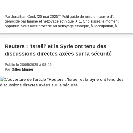
Par Jonathan Cook (28 mai 2025)* Petit guide de mise en œuvre d'un
génocide par famine et nettoyage ethnique ★ 1. Choisissez le moment
opportun. Vous avez procédé au nettoyage ethnique, à l'occupation, à
l'oppression et au massacre de vos voisins pendant...
Reuters : ‘Israël’ et la Syrie ont tenu des
discussions directes axées sur la sécurité
Publié le 28/05/2025 à 08:49
Par
Gilles Munier