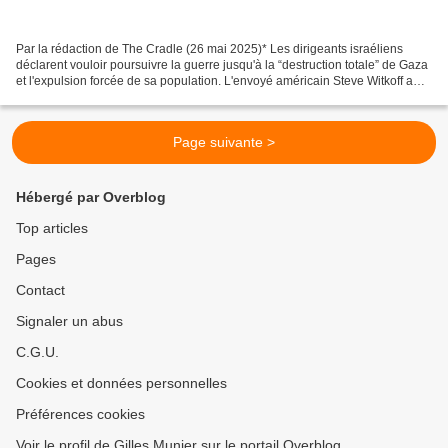
Par la rédaction de The Cradle (26 mai 2025)* Les dirigeants israéliens
déclarent vouloir poursuivre la guerre jusqu'à la “destruction totale” de Gaza
et l'expulsion forcée de sa population. L'envoyé américain Steve Witkoff a
publiquement démenti les...
Page suivante >
Hébergé par Overblog
Top articles
Pages
Contact
Signaler un abus
C.G.U.
Cookies et données personnelles
Préférences cookies
Voir le profil de Gilles Munier sur le portail Overblog