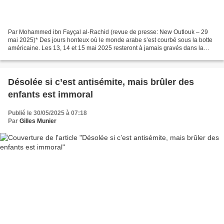
Par Mohammed ibn Fayçal al-Rachid (revue de presse: New Outlouk – 29
mai 2025)* Des jours honteux où le monde arabe s’est courbé sous la botte
américaine. Les 13, 14 et 15 mai 2025 resteront à jamais gravés dans la
mémoire des Arabes comme des jours de...
Désolée si c’est antisémite, mais brûler des
enfants est immoral
Publié le 30/05/2025 à 07:18
Par
Gilles Munier