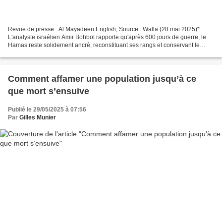
Revue de presse : Al Mayadeen English, Source : Walla (28 mai 2025)*
L'analyste israélien Amir Bohbot rapporte qu'après 600 jours de guerre, le
Hamas reste solidement ancré, reconstituant ses rangs et conservant le
soutien populaire malgré les attaques...
Comment affamer une population jusqu’à ce
que mort s’ensuive
Publié le 29/05/2025 à 07:56
Par
Gilles Munier