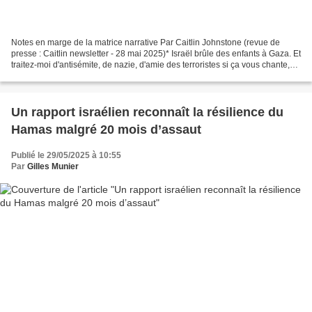
Notes en marge de la matrice narrative Par Caitlin Johnstone (revue de
presse : Caitlin newsletter - 28 mai 2025)* Israël brûle des enfants à Gaza. Et
traitez-moi d'antisémite, de nazie, d'amie des terroristes si ça vous chante,
mais je pense que c'est...
Un rapport israélien reconnaît la résilience du
Hamas malgré 20 mois d’assaut
Publié le 29/05/2025 à 10:55
Par
Gilles Munier