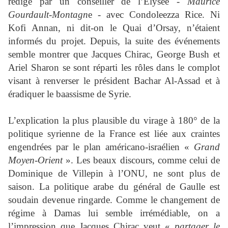
rédigé par un conseiller de l’Elysée -
Maurice
Gourdault-Montagn
e - avec Condoleezza Rice. Ni
Kofi Annan, ni dit-on le Quai d’Orsay, n’étaient
informés du projet. Depuis, la suite des événements
semble montrer que Jacques Chirac, George Bush et
Ariel Sharon se sont réparti les rôles dans le complot
visant à renverser le président Bachar Al-Assad et à
éradiquer le baassisme de Syrie.
L’explication la plus plausible du virage à 180° de la
politique syrienne de la France est liée aux craintes
engendrées par le plan américano-israélien «
Grand
Moyen-Orient
». Les beaux discours, comme celui de
Dominique de Villepin à l’ONU, ne sont plus de
saison. La politique arabe du général de Gaulle est
soudain devenue ringarde. Comme le changement de
régime à Damas lui semble irrémédiable, on a
l’impression que Jacques Chirac veut «
partager le