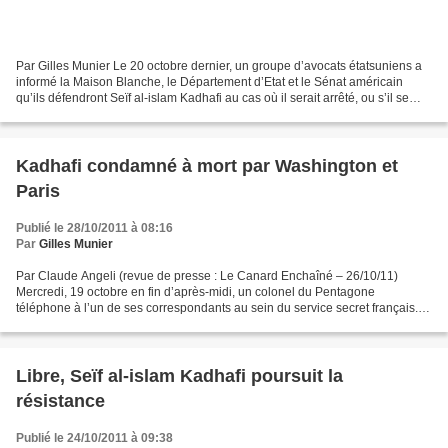
Par Gilles Munier Le 20 octobre dernier, un groupe d’avocats étatsuniens a
informé la Maison Blanche, le Département d’Etat et le Sénat américain
qu’ils défendront Seïf al-islam Kadhafi au cas où il serait arrêté, ou s’il se
livrait à la Cour Pénale Internationale...
Kadhafi condamné à mort par Washington et
Paris
Publié le 28/10/2011 à 08:16
Par
Gilles Munier
Par Claude Angeli (revue de presse : Le Canard Enchaîné – 26/10/11)
Mercredi, 19 octobre en fin d’après-midi, un colonel du Pentagone
téléphone à l’un de ses correspondants au sein du service secret français.
Chargé du dossier « Kadhafi », l’une des priorités...
Libre, Seïf al-islam Kadhafi poursuit la
résistance
Publié le 24/10/2011 à 09:38