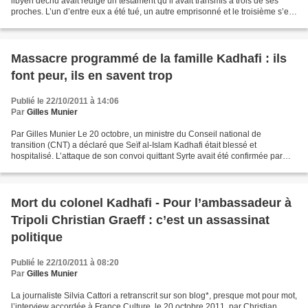
libyen déchu avait rédigé un testament qu’il avait transmis à trois de ses
proches. L’un d’entre eux a été tué, un autre emprisonné et le troisième s’est
enfuit vers une destination...
Massacre programmé de la famille Kadhafi : ils
font peur, ils en savent trop
Publié le 22/10/2011 à 14:06
Par
Gilles Munier
Par Gilles Munier Le 20 octobre, un ministre du Conseil national de
transition (CNT) a déclaré que Seïf al-Islam Kadhafi était blessé et
hospitalisé. L’attaque de son convoi quittant Syrte avait été confirmée par
Mahmoud Djebril, n°2 du CNT, en même temps...
Mort du colonel Kadhafi - Pour l’ambassadeur à
Tripoli Christian Graeff : c’est un assassinat
politique
Publié le 22/10/2011 à 08:20
Par
Gilles Munier
La journaliste Silvia Cattori a retranscrit sur son blog*, presque mot pour mot,
l’interview accordée à France Culture, le 20 octobre 2011, par Christian