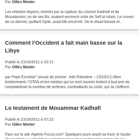
Par
Gilles Munier
Les rebelles libyens, enivrés par la capture du colonel Kadhafi et de
Mouatassim, un de ses fils, avaient annoncé celle de Seïf al-islam. Le convoi
de ce dernier, quittant Syrte, avait été encerclé. On le disait blessé et
hospitalisé. L’information avait...
Comment l’Occident a fait main basse sur la
Libye
Publié le 23/10/2011 à 10:31
Par
Gilles Munier
par Pepe Escobar* (revue de presse : Info-Palestine – 23/10/11) Bien
évidemment, l’OTAN et les médias qui lui sont soumis évitent à tout prix de
comptabiliser le nombre de victimes, combattants ou civils, qui se chiffrent
très probablement à plusieurs...
Le testament de Mouammar Kadhafi
Publié le 23/10/2011 à 07:22
Par
Gilles Munier
Paru sur le site Algérie-Focus.com* Quelques jours avant sa mort, le Guide