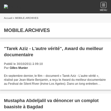
MENU
Accueil
» MOBILE.ARCHIVES
MOBILE.ARCHIVES
"Tarek Aziz - L'autre vérité", Award du meilleur
documentaire
Publié le 30/10/2011 à 09:10
Par
Gilles Munier
En septembre dernier, le film – document « Tarek Aziz - L’autre vérité »,
réalisé par Jean-Marie Benjamin, a reçu le Award du meilleur documentaire
au Festival de Silent River (Irvine-Los Ageles). Dans un long entretien
accordé au réalisateur quelques...
Mustapha Abdeljalil va dénoncer un complot
baasiste à Bagdad