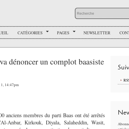
UEIL
CATÉGORIES
PAGES
NEWSLETTER
CON
va dénoncer un complot baasiste
Sui
RS
011, 14:47pm
New
0 anciens membres du parti Baas ont été arrêtés
’Al-Anbar, Kirkouk, Diyala, Salaheddin, Wasit,
Abonne