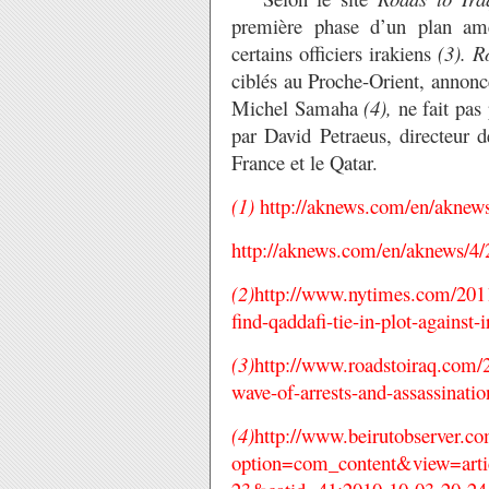
première phase d’un plan amér
certains officiers irakiens
(3).
R
ciblés au Proche-Orient, annoncé
Michel Samaha
(4),
ne fait pas 
par David Petraeus, directeur d
France et le Qatar.
(1)
http://aknews.com/en/aknew
http://aknews.com/en/aknews/4/
(2)
http://www.nytimes.com/2011/
find-qaddafi-tie-in-plot-against
(3)
http://www.roadstoiraq.com/2
wave-of-arrests-and-assassinatio
(4)
http://www.beirutobserver.c
option=com_content&view=arti