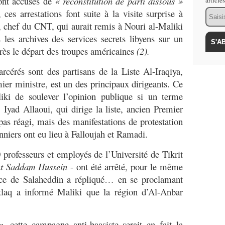
sont accusés de
« reconstitution de parti dissous »
article
Email
es arrestations font suite à la visite surprise à
 chef du CNT, qui aurait remis à Nouri al-Maliki
les archives des services secrets libyens sur un
près le départ des troupes américaines
(2).
cérés sont des partisans de la Liste Al-Iraqiya,
ier ministre, est un des principaux dirigeants. Ce
iki de soulever l’opinion publique si un terme
. Iyad Allaoui, qui dirige la liste, ancien Premier
pas réagi, mais des manifestations de protestation
onniers ont eu lieu à Falloujah et Ramadi.
rofesseurs et employés de l’Université de Tikrit
ent Saddam Hussein
- ont été arrêté, pour le même
nce de Salaheddin a répliqué… en se proclamant
laq a informé Maliki que la région d’Al-Anbar
q
, cette campagne anti-baasiste serait en fait la