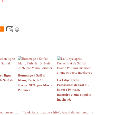
-15
0
 en ligne
Hommage à Saïf al
La Libye après
e Saif al-
Islam, Paris, le 13
l'assassinat de Saif al-
février 2026, par Maria
Islam : Pouvoir,
Poumier
mémoire et une enquête
inachevée
Chasse à l’homme dans le désert libyen pour assassiner Seïf al-islam
"Tarek Aziz - L'autre vérité", Award du meilleur documentaire