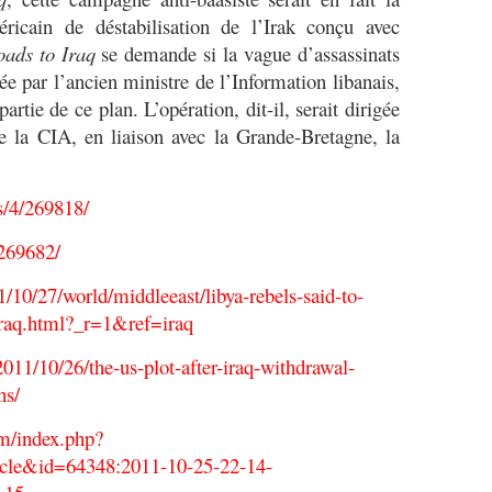
icain de déstabilisation de l’Irak conçu avec
oads to Iraq
se demande si la vague d’assassinats
e par l’ancien ministre de l’Information libanais,
partie de ce plan. L’opération, dit-il, serait dirigée
e la CIA, en liaison avec la Grande-Bretagne, la
s/4/269818/
269682/
10/27/world/middleeast/libya-rebels-said-to-
-iraq.html?_r=1&ref=iraq
011/10/26/the-us-plot-after-iraq-withdrawal-
ns/
om/index.php?
cle&id=64348:2011-10-25-22-14-