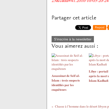
23&catid=41:2010-10-03-20-24
Partager cet article
Repost
S'inscrire à la newsletter
Vous aimerez aussi :
Libye : portail
Assassinat de Seïf al-
après la mort d
Islam : trois suspects
Islam Kadhafi
identifiés par les
enquêteurs