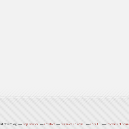
tail Overblog
Top articles
Contact
Signaler un abus
C.G.U.
Cookies et donn