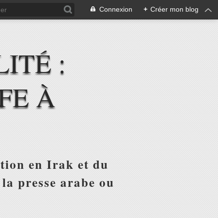
Connexion
+
Créer mon blog
ITÉ :
FE À
tion en Irak et du
 la presse arabe ou