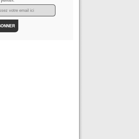
s publiés.