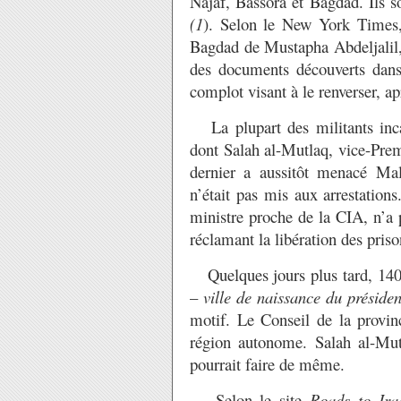
Najaf, Bassora et Bagdad. Ils 
(1
). Selon le New York Times, c
Bagdad de Mustapha Abdeljalil,
des documents découverts dans 
complot visant à le renverser, a
La plupart des militants incar
dont Salah al-Mutlaq, vice-Prem
dernier a aussitôt menacé Mal
n’était pas mis aux arrestations
ministre proche de la CIA, n’a 
réclamant la libération des pris
Quelques jours plus tard, 140 p
–
ville de naissance du présid
motif. Le Conseil de la provi
région autonome. Salah al-Mut
pourrait faire de même.
Selon le site
Roads to Ira