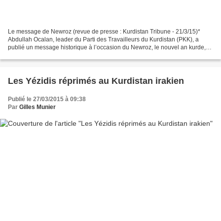
Le message de Newroz (revue de presse : Kurdistan Tribune - 21/3/15)*
Abdullah Ocalan, leader du Parti des Travailleurs du Kurdistan (PKK), a
publié un message historique à l’occasion du Newroz, le nouvel an kurde,
appelant à une nouvelle ère de paix...
Les Yézidis réprimés au Kurdistan irakien
Publié le 27/03/2015 à 09:38
Par
Gilles Munier