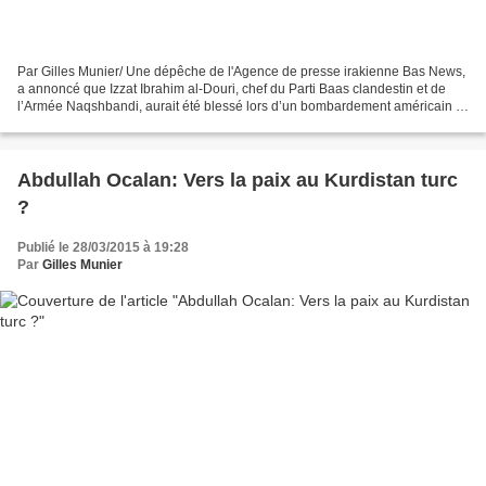
Par Gilles Munier/ Une dépêche de l'Agence de presse irakienne Bas News,
a annoncé que Izzat Ibrahim al-Douri, chef du Parti Baas clandestin et de
l’Armée Naqshbandi, aurait été blessé lors d’un bombardement américain et
aurait été transporté dans un...
Abdullah Ocalan: Vers la paix au Kurdistan turc
?
Publié le 28/03/2015 à 19:28
Par
Gilles Munier