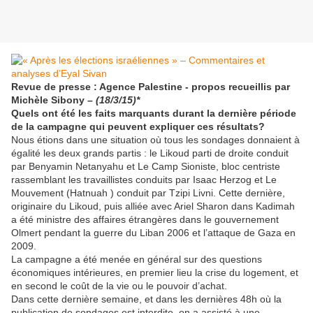
Revue de presse : Agence Palestine - propos recueillis par
Michèle Sibony –
(18/3/15)*
Quels ont été les faits marquants durant la dernière période
de la campagne qui peuvent expliquer ces résultats?
Nous étions dans une situation où tous les sondages donnaient à
égalité les deux grands partis : le Likoud parti de droite conduit
par Benyamin Netanyahu et Le Camp Sioniste, bloc centriste
rassemblant les travaillistes conduits par Isaac Herzog et Le
Mouvement (Hatnuah ) conduit par Tzipi Livni. Cette dernière,
originaire du Likoud, puis alliée avec Ariel Sharon dans Kadimah
a été ministre des affaires étrangères dans le gouvernement
Olmert pendant la guerre du Liban 2006 et l’attaque de Gaza en
2009.
La campagne a été menée en général sur des questions
économiques intérieures, en premier lieu la crise du logement, et
en second le coût de la vie ou le pouvoir d’achat.
Dans cette dernière semaine, et dans les dernières 48h où la
publication de sondages est interdite, on a assisté à une