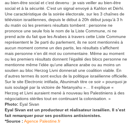
au bien-être social et c’est devenu : je vais veiller au bien-être
social et à la sécurité. C’est un signal envoyé à Kahlon et Dérhi.
Une caractéristique de la soirée électorale, sur les 3 chaînes de
télévision israéliennes, depuis le début à 20h début jusqu’à 3 h
du matin où les premiers résultats tombent : personne ne
prononce une seule fois le nom de la Liste Commune, ni ne
prend acte du fait que les Arabes à travers cette Liste Commune
représentent le 3e parti du parlement, ils ne sont mentionnés à
aucun moment comme un des partis, les résultats s’affichent
mais personne n’en dit mot ou commentaire. Même au moment
ou les premiers résultats donnent l’égalité des blocs personne ne
mentionne même l’idée qu’une alliance arabe ou au moins un
soutien au bloc Herzog Livni donnerait une coalition viable. En
d’autres termes ils sont exclus de la politique israélienne officielle.
Sur le site Electronic intifada, Abunimah titre ce soir « pourquoi je
suis soulagé par la victoire de Netanyahu »… Il explique «
Herzog et Livni auraient mené à nouveau les Palestiniens à des
négociations stériles tout en continuant la colonisation. »
Photo:
Eyal Sivan
Eyal Sivan est un producteur et réalisateur israélien. Il s’est
fait remarquer pour ses positions antisionistes.
*Source :
Agence Palestine.fr