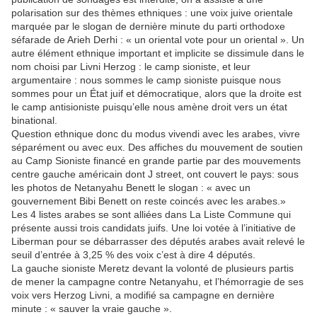
polarisation sur des thèmes ethniques : une voix juive orientale
marquée par le slogan de dernière minute du parti orthodoxe
séfarade de Arieh Derhi : « un oriental vote pour un oriental ». Un
autre élément ethnique important et implicite se dissimule dans le
nom choisi par Livni Herzog : le camp sioniste, et leur
argumentaire : nous sommes le camp sioniste puisque nous
sommes pour un État juif et démocratique, alors que la droite est
le camp antisioniste puisqu’elle nous amène droit vers un état
binational.
Question ethnique donc du modus vivendi avec les arabes, vivre
séparément ou avec eux. Des affiches du mouvement de soutien
au Camp Sioniste financé en grande partie par des mouvements
centre gauche américain dont J street, ont couvert le pays: sous
les photos de Netanyahu Benett le slogan : « avec un
gouvernement Bibi Benett on reste coincés avec les arabes.»
Les 4 listes arabes se sont alliées dans La Liste Commune qui
présente aussi trois candidats juifs. Une loi votée à l’initiative de
Liberman pour se débarrasser des députés arabes avait relevé le
seuil d’entrée à 3,25 % des voix c’est à dire 4 députés.
La gauche sioniste Meretz devant la volonté de plusieurs partis
de mener la campagne contre Netanyahu, et l’hémorragie de ses
voix vers Herzog Livni, a modifié sa campagne en dernière
minute : « sauver la vraie gauche ».