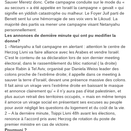
Sauver Meretz donc. Cette campagne conduite sur le mode du «
au secours » a été appelée en Israël la campagne « gevalt » qui
signifie en yiddish catastrophe ou malheur. Le Foyer Juif parti de
Benett sent lui une hémorragie de ses voix vers le Likoud. La
majorité des partis va mener une campagne visant Netanyahu
personnellement.
Les annonces de dernière minute qui ont pu modifier la
donne?
1 –Netanyahu a fait campagne en alertant : attention le centre de
Herzog Livni va faire alliance avec les Arabes et vendre Israël.
C’est le contenu de sa déclaration lors de son dernier meeting
électoral, dans le rassemblement du bloc national ( la droite)
place Rabin à Tel Aviv, organisé par Daniela Weiss leader des
colons proche de l’extrême droite; il appelle dans ce meeting à
sauver la terre d’Israël, devant une présence massive des colons.
Il fait ainsi un virage vers l’extrême droite en baissant le masque
et annonce clairement qu’ « il n’y aura pas d’état palestinien, et
plus aucun retrait des territoires occupés, » mais en même temps
il amorce un virage social en présentant ses excuses au peuple
pour avoir négligé les questions du logement et du coût de la vie.
2 – A la dernière minute, Tsippi Livni 48h avant les élections,
renonce à l’accord pris avec Herzog de rotation du poste de
premier ministre en cas de victoire.
Pourquoi ?