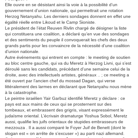
Elle ouvre en se désistant ainsi la voie à la possibilité d’un
gouvernement d’union nationale, qui permettrait une rotation
Herzog Netanyahu. Les derniers sondages donnent en effet une
égalité réelle entre Likoud et le Camp Sioniste.
Le président de l’état Reuven Rivlin chargé de désigner la liste
qui constituera une coalition, a déclaré qu’en vue des sondages
et des sentiments du peuple il convoquerait les chefs des deux
grands partis pour les convaincre de la nécessité d’une coalition
d’union nationale.
Autre événements qui entrent en compte : le meeting de soutien
au bloc centre gauche, qui va du Meretz à Herzog Livni, qui s’est
déroulé sans les candidats, précédant d’une semaine celui de la
droite, avec des intellectuels artistes, généraux .. ; ce meeting a
été ouvert par l’ancien chef du mossad Dagan, qui verse
littéralement des larmes en déclarant que Netanyahu nous mène
à la catastrophe.
Le peintre israélien Yair Garbuz identifié Meretz y déclare : ce
pays est aux mains de ceux qui se prosternent sur des
tombeaux, et embrassent des grigris, visant expressément le
judaïsme oriental. L’écrivain dramaturge Yoshua Sobol, Meretz
aussi, qualifie les juifs orientaux de stupides embrasseurs de
mezzouza . Il a aussi comparé le Foyer Juif de Benett (dont le
slogan est « on arrête de s’excuser ») au parti nazi allemand.