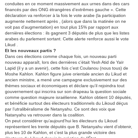
conduites en ce moment massivement aux urnes dans des cars
financés par des ONG étrangères d’extrêmes gauche ». Cette
déclaration va renforcer à la fois le vote arabe (la participation
augmente nettement après , (alors que dans la matinée on ne
voit pas d’augmentation) en tout plus 15% par rapport aux
dernières élections : ils gagnent 3 députés de plus que les listes
arabes du parlement sortant. Cette alerte renforce aussi le vote
Likud .
Et les nouveaux partis ?
Dans ces élections comme chaque fois, un nouveau parti
nouveau apparaît, lors des dernières c’était Yesh Atid de Yaïr
Lapid (il y a un avenir), cette fois c’est Coulanou (nous tous) de
Moshe Kahlon. Kahlon figure juive orientale ancien du Likud et
ancien ministre, a mené une campagne exclusivement sur des
thèmes sociaux et économiques et déclare qu’il rejoindra tout
gouvernement qui inscrira sur son drapeau la question sociale
comme question majeure israélienne. Kahlon obtient 10 députés,
et bénéficie surtout des électeurs traditionnels du Likoud déçus
par l’utralibéralisme de Netanyahu. Ce sont des voix que
Natanyahu va retrouver dans la coalition.
On peut considérer qu’aujourd’hui les électeurs du Likoud
représentent les trente députés que B. Netanyahu vient d’obtenir,
plus les 10 de Kahlon, et c’est la plus grande victoire des