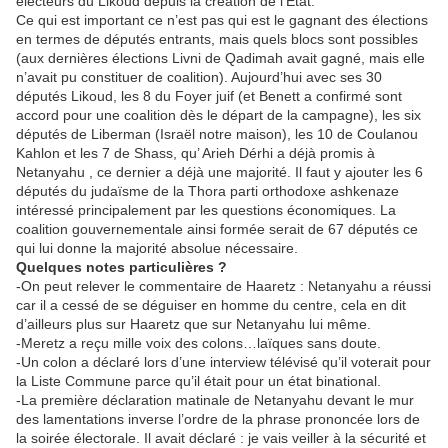
électeurs du Likoud depuis la création de l’État.
Ce qui est important ce n’est pas qui est le gagnant des élections
en termes de députés entrants, mais quels blocs sont possibles
(aux dernières élections Livni de Qadimah avait gagné, mais elle
n’avait pu constituer de coalition). Aujourd’hui avec ses 30
députés Likoud, les 8 du Foyer juif (et Benett a confirmé sont
accord pour une coalition dès le départ de la campagne), les six
députés de Liberman (Israël notre maison), les 10 de Coulanou
Kahlon et les 7 de Shass, qu’ Arieh Dérhi a déjà promis à
Netanyahu , ce dernier a déjà une majorité. Il faut y ajouter les 6
députés du judaïsme de la Thora parti orthodoxe ashkenaze
intéressé principalement par les questions économiques. La
coalition gouvernementale ainsi formée serait de 67 députés ce
qui lui donne la majorité absolue nécessaire.
Quelques notes particulières ?
-On peut relever le commentaire de Haaretz : Netanyahu a réussi
car il a cessé de se déguiser en homme du centre, cela en dit
d’ailleurs plus sur Haaretz que sur Netanyahu lui même.
-Meretz a reçu mille voix des colons…laïques sans doute.
-Un colon a déclaré lors d’une interview télévisé qu’il voterait pour
la Liste Commune parce qu’il était pour un état binational.
-La première déclaration matinale de Netanyahu devant le mur
des lamentations inverse l’ordre de la phrase prononcée lors de
la soirée électorale. Il avait déclaré : je vais veiller à la sécurité et