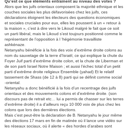
Qu’est ce que éléments entraînent au niveau des votes ?
Alors que les juifs orientaux composent la majorité ethnique et les
couches sociales les plus défavorisées chez les juifs, ces
déclarations éloignent les électeurs des questions économiques
et sociales cruciales pour eux, elles les poussent à un « retour à
la maison », c’est à dire vers le Likoud malgré le fait que ce soit
un parti libéral, mais le Likoud s’est toujours positionné comme le
représentant de l’opposition à l ‘hégémonie travailliste
ashkénaze.
Netanyahu bénéficie à la fois des voix d’extrême droite colons au
nom du sauvetage de la terre d’Israël, ce qui explique la chute du
Foyer Juif parti d’extrême droite colon, et la chute de Liberman et
de son parti Israel Notre Maison ; et aussi l’échec total d’un petit
parti d’extrême droite religieux Ensemble (yahad) Et le relatif
tassement de Shass (de 12 à 8) parti qui se définit comme social
-oriental.
Netanyahu a donc bénéficié à la fois d’un recentrage des juifs
orientaux et des mouvements colons et d’extrême droite. (son
discours pas de retrait etc… lui a permis de chasser sur les terres
d’extrême droite) il a d’ailleurs reçu 10 000 voix de plus chez les
colons que lors des dernières élections.
Mais c’est peut-être la déclaration de B. Netanyahu le jour même
des élections 17 mars en fin de matinée où il lance une vidéo sur
les réseaux sociaux, où il alerte « des hordes d’arabes sont