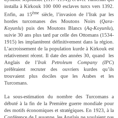
installa à Kirkouk 100 000 esclaves turcs vers 1392.
ème
Enfin, au 15
siècle, l’invasion de l’Irak par les
hordes turcomanes des Moutons Noirs (
Qara-
Koyunlu
) puis des Moutons Blancs (
Aq-Koyunlu
),
suivie 30 ans plus tard par celle des Ottomans (1534-
1915) les implantèrent définitivement dans la région.
L’accroissement de la population kurde à Kirkouk est
relativement récent. Il date des années 30, quand les
Anglais de l’
Irak Petroleum Company (IPC
)
préféraient recruter des ouvriers kurdes qu’ils
trouvaient plus dociles que les Arabes et les
Turcomans.
La sous-estimation du nombre des Turcomans a
débuté à la fin de la Première guerre mondiale pour
des motifs économiques et stratégiques. En 1923, à la
Conférence de Lausanne, les Anglais ne voulaient pas