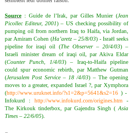
semblent leur donner raison.
Source
: Guide de l’Irak, par Gilles Munier (
Jean
Picollec Editeur, 2001
) – US checking possibility of
pumping oil from northern Iraq to Haifa, via Jordan,
par Amiram Cohen (
Ha’aretz – 25/8/03
) - Israël seeks
pipeline for iraqi oil (
The Observer – 20/4/03
) –
Israeli minister dream of iraqi oil, par Akiva Eldar
(
Counter Punch, 1/4/03
) – Iraq-to-Haifa pipeline
could spur economic rebirth, par Matthew Gutman
(
Jerusalem Post Service – 18 /4/03
) – The opening
moves to a greater, expanded Israel ?, par Xymphora
(
http://www.uruknet.info/?s1=2&p=5641&s2=16
) -
Infokurd :
http://www.infokurd.com/origines.htm
-
The Kirkouk tinderbox, par Gajendra Singh (
Asia
Times – 22/6/05
).