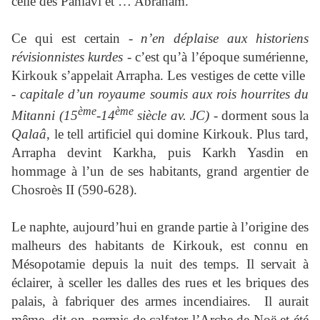
celle des Pahlavi et … Abraham.
Ce qui est certain -
n’en déplaise aux historiens
révisionnistes kurdes
- c’est qu’à l’époque sumérienne,
Kirkouk s’appelait Arrapha. Les vestiges de cette ville
-
capitale d’un royaume soumis aux rois hourrites du
ème
ème
Mitanni (15
-14
siècle av. JC)
- dorment sous la
Qalaâ
, le tell artificiel qui domine Kirkouk. Plus tard,
Arrapha devint Karkha, puis Karkh Yasdin en
hommage à l’un de ses habitants, grand argentier de
Chosroès II (590-628).
Le naphte, aujourd’hui en grande partie à l’origine des
malheurs des habitants de Kirkouk, est connu en
Mésopotamie depuis la nuit des temps. Il servait à
éclairer, à sceller les dalles des rues et les briques des
palais, à fabriquer des armes incendiaires. Il aurait
même, dit-on, permis de calfater l’Arche de Noë et été