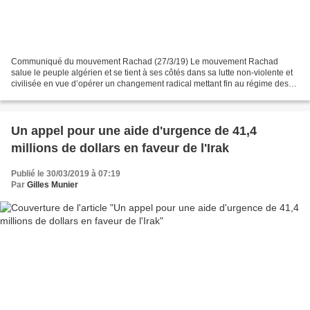
Communiqué du mouvement Rachad (27/3/19) Le mouvement Rachad
salue le peuple algérien et se tient à ses côtés dans sa lutte non-violente et
civilisée en vue d’opérer un changement radical mettant fin au régime des
gangs et ouvrant la voie à l’édification...
Un appel pour une aide d'urgence de 41,4
millions de dollars en faveur de l'Irak
Publié le 30/03/2019 à 07:19
Par
Gilles Munier