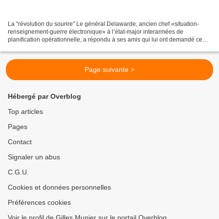
La "révolution du sourire" Le général Delawarde, ancien chef «situation-
renseignement-guerre électronique» à l’état-major interarmées de
planification opérationnelle, a répondu à ses amis qui lui ont demandé ce
qu’il fallait penser des événements survenus...
Page suivante >
Hébergé par Overblog
Top articles
Pages
Contact
Signaler un abus
C.G.U.
Cookies et données personnelles
Préférences cookies
Voir le profil de Gilles Munier sur le portail Overblog