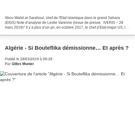
Abou Walid al-Sarahoui, chef de l'Etat islamique dans le grand Sahara
(EIGS) Note d’analyse de Leslie Varenne (revue de presse : IVERIS – 28
mars 2019)* Il y a plus d’un an, en octobre 2017, le chef d’Etat-major US, le
général Dunford, annonçait un déplacement...
Algérie - Si Bouteflika démissionne… Et après ?
Publié le 28/03/2019 à 08:28
Par
Gilles Munier