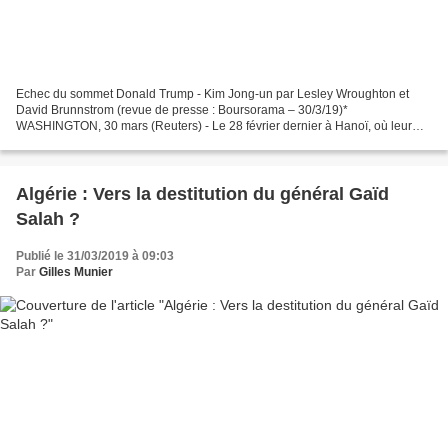
Echec du sommet Donald Trump - Kim Jong-un par Lesley Wroughton et
David Brunnstrom (revue de presse : Boursorama – 30/3/19)*
WASHINGTON, 30 mars (Reuters) - Le 28 février dernier à Hanoï, où leur
seconde rencontre au sommet était sur le point de tourner...
Algérie : Vers la destitution du général Gaïd
Salah ?
Publié le 31/03/2019 à 09:03
Par
Gilles Munier