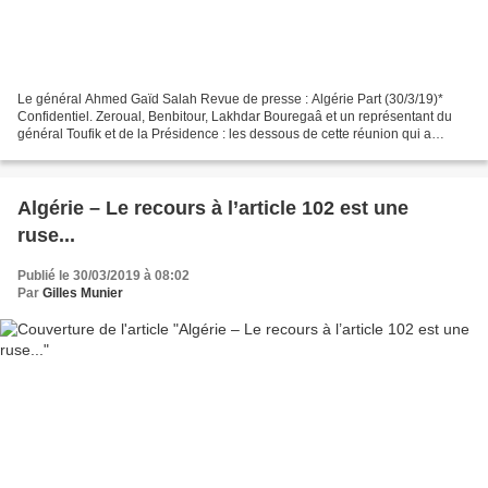
Le général Ahmed Gaïd Salah Revue de presse : Algérie Part (30/3/19)*
Confidentiel. Zeroual, Benbitour, Lakhdar Bouregaâ et un représentant du
général Toufik et de la Présidence : les dessous de cette réunion qui a
énervé Gaïd Salah. Oui, une importante...
Algérie – Le recours à l’article 102 est une
ruse...
Publié le 30/03/2019 à 08:02
Par
Gilles Munier