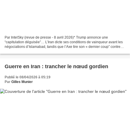
Par IntelSky (revue de presse - 8 avril 2026)* Trump annonce une
“capitulation déguisée”… L’Iran dicte ses conditions de vainqueur avant les
négociations d’Islamabad, tandis que l’Axe tire son « dernier coup” contre
Israël. — Talal Nahle Analyse stratégique...
Guerre en Iran : trancher le nœud gordien
Publié le 08/04/2026 à 05:19
Par
Gilles Munier