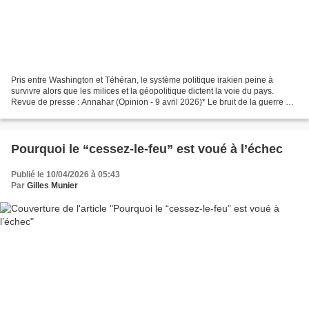
Pris entre Washington et Téhéran, le système politique irakien peine à
survivre alors que les milices et la géopolitique dictent la voie du pays.
Revue de presse : Annahar (Opinion - 9 avril 2026)* Le bruit de la guerre est
plus fort à Bagdad qu'à Téhéran....
Pourquoi le “cessez-le-feu” est voué à l’échec
Publié le 10/04/2026 à 05:43
Par
Gilles Munier