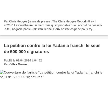
Par Chris Hedges (revue de presse : The Chris Hedges Report - 8 avril
2026)* Il est malheureusement plus qu’improbable que l’accord de cessez-
le-feu négocié par le Pakistan tienne. Deux obstacles principaux s’y
opposent. Premièrement, Israël s’oppose...
La pétition contre la loi Yadan a franchi le seuil
de 500 000 signatures
Publié le 09/04/2026 à 04:52
Par
Gilles Munier