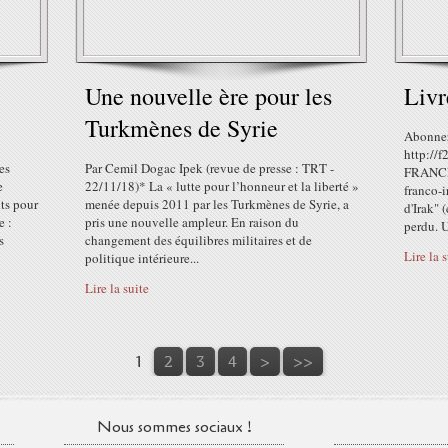
Une nouvelle ère pour les
Livr
Turkmènes de Syrie
Abonnez
http://
es
Par Cemil Dogac Ipek (revue de presse : TRT -
FRANCE 
e
22/11/18)* La « lutte pour l’honneur et la liberté »
franco-i
nts pour
menée depuis 2011 par les Turkmènes de Syrie, a
d'Irak" 
e :
pris une nouvelle ampleur. En raison du
perdu. U
s
changement des équilibres militaires et de
Lire la 
politique intérieure...
Lire la suite
1
2
3
4
>
>>
Nous sommes sociaux !