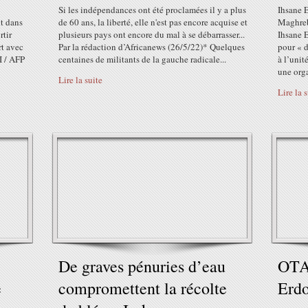
Si les indépendances ont été proclamées il y a plus
Ihsane E
nt dans
de 60 ans, la liberté, elle n'est pas encore acquise et
Maghreb
rtir
plusieurs pays ont encore du mal à se débarrasser...
Ihsane E
rt avec
Par la rédaction d’Africanews (26/5/22)* Quelques
pour « d
I / AFP
centaines de militants de la gauche radicale...
à l’unit
une orga
Lire la suite
Lire la 
De graves pénuries d’eau
OTA
e
compromettent la récolte
Erd