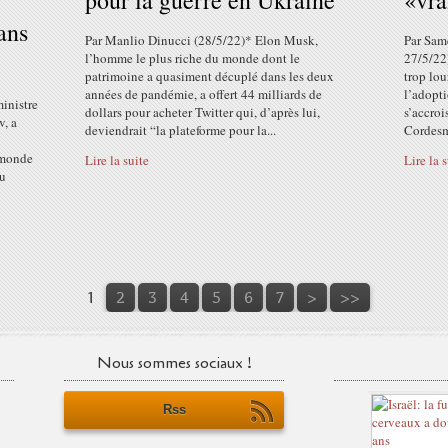
pour la guerre en Ukraine
«vra
ans
Par Manlio Dinucci (28/5/22)* Elon Musk,
Par Same
l’homme le plus riche du monde dont le
27/5/22)
patrimoine a quasiment décuplé dans les deux
trop lou
années de pandémie, a offert 44 milliards de
l’adopti
inistre
dollars pour acheter Twitter qui, d’après lui,
s’accroi
v, a
deviendrait “la plateforme pour la...
Cordesm
e monde
Lire la suite
Lire la 
du
1
2
3
4
5
6
7
>
>>
Nous sommes sociaux !
Rss