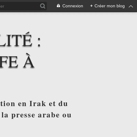
Connexion
+
Créer mon blog
ITÉ :
FE À
tion en Irak et du
 la presse arabe ou