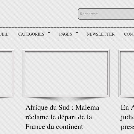
UEIL
CATÉGORIES
PAGES
NEWSLETTER
CON
e
Afrique du Sud : Malema
En A
réclame le départ de la
judi
France du continent
pres