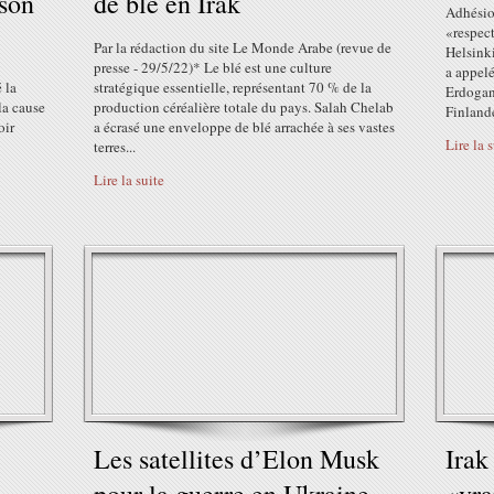
ison
de blé en Irak
Adhésio
«respec
Par la rédaction du site Le Monde Arabe (revue de
Helsink
presse - 29/5/22)* Le blé est une culture
a appel
 la
stratégique essentielle, représentant 70 % de la
Erdogan 
la cause
production céréalière totale du pays. Salah Chelab
Finlande
oir
a écrasé une enveloppe de blé arrachée à ses vastes
Lire la 
terres...
Lire la suite
Les satellites d’Elon Musk
Irak