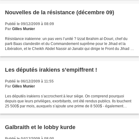
Nouvelles de la résistance (décembre 09)
Publié le 09/12/2009 à 08:09
Par
Gilles Munier
Résistance irakienne: un pas vers l’unité ? Izzat Ibrahim al-Douri, chef du
parti Baas clandestin et du Commandement suprême pour le Jihad et la
Libération, et le Cheikh Abdel Nassir al-Janabi qui dirige le Front du Jihad et
du Salut national, se sont...
Les députés irakiens s’empiffrent !
Publié le 06/12/2009 à 11:55
Par
Gilles Munier
Les députés irakiens s’accrochent à leur siège. On comprend pourquoi
depuis que leurs privilèges, exorbitants, ont été rendus publics. Ils touchent
25 500$ par mois, auxquels s’ajoute une prime de 8 500$ - également
mensuelle - pour rémunérer une trentaine...
Galbraith et le lobby kurde
Publié le 04/12/2009 à 08:00