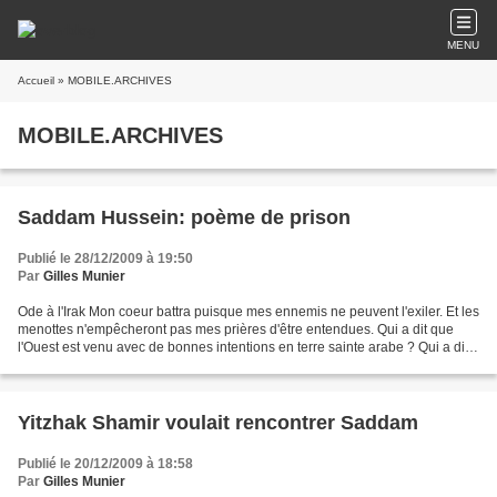
MENU
Accueil
» MOBILE.ARCHIVES
MOBILE.ARCHIVES
Saddam Hussein: poème de prison
Publié le 28/12/2009 à 19:50
Par
Gilles Munier
Ode à l'Irak Mon coeur battra puisque mes ennemis ne peuvent l'exiler. Et les
menottes n'empêcheront pas mes prières d'être entendues. Qui a dit que
l'Ouest est venu avec de bonnes intentions en terre sainte arabe ? Qui a dit
que l'eau peut enivrer l’homme...
Yitzhak Shamir voulait rencontrer Saddam
Publié le 20/12/2009 à 18:58
Par
Gilles Munier