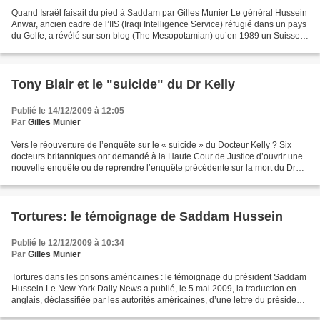
Quand Israël faisait du pied à Saddam par Gilles Munier Le général Hussein
Anwar, ancien cadre de l’IIS (Iraqi Intelligence Service) réfugié dans un pays
du Golfe, a révélé sur son blog (The Mesopotamian) qu’en 1989 un Suisse a
approché Barzan al-Tikriti,...
Tony Blair et le "suicide" du Dr Kelly
Publié le 14/12/2009 à 12:05
Par
Gilles Munier
Vers le réouverture de l’enquête sur le « suicide » du Docteur Kelly ? Six
docteurs britanniques ont demandé à la Haute Cour de Justice d’ouvrir une
nouvelle enquête ou de reprendre l’enquête précédente sur la mort du Dr
David Kelly. L’ancien inspecteur...
Tortures: le témoignage de Saddam Hussein
Publié le 12/12/2009 à 10:34
Par
Gilles Munier
Tortures dans les prisons américaines : le témoignage du président Saddam
Hussein Le New York Daily News a publié, le 5 mai 2009, la traduction en
anglais, déclassifiée par les autorités américaines, d’une lettre du président
Saddam Hussein, remise fin...