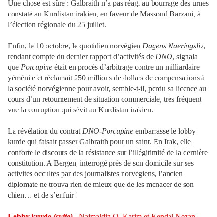
Une chose est sûre : Galbraith n’a pas réagi au bourrage des urnes
constaté au Kurdistan irakien, en faveur de Massoud Barzani, à
l’élection régionale du 25 juillet.
Enfin, le 10 octobre, le quotidien norvégien
Dagens Naeringsliv
,
rendant compte du dernier rapport d’activités de
DNO
, signala
que
Porcupine
était en procès d’arbitrage contre un milliardaire
yéménite et réclamait 250 millions de dollars de compensations à
la société norvégienne pour avoir, semble-t-il, perdu sa licence au
cours d’un retournement de situation commerciale, très fréquent
vue la corruption qui sévit au Kurdistan irakien.
La révélation du contrat
DNO-Porcupine
embarrasse le lobby
kurde qui faisait passer Galbraith pour un saint. En Irak, elle
conforte le discours de la résistance sur l’illégitimité de la dernière
constitution. A Bergen, interrogé près de son domicile sur ses
activités occultes par des journalistes norvégiens, l’ancien
diplomate ne trouva rien de mieux que de les menacer de son
chien… et de s’enfuir !
Lobby kurde
(suite)
-
Najmaldin O. Karim et Kendal Nezan,