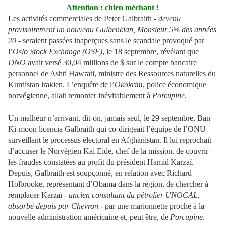
Attention : chien méchant !
Les activités commerciales de Peter Galbraith -
devenu
provisoirement un nouveau Gulbenkian, Monsieur 5% des années
20
- seraient passées inaperçues sans le scandale provoqué par
l’
Oslo Stock Exchange (OSE)
, le 18 septembre, révélant que
DNO
avait versé 30,04 millions de $ sur le compte bancaire
personnel de Ashti Hawrati, ministre des Ressources naturelles du
Kurdistan irakien. L’enquête de l’
Okokrim
, police économique
norvégienne, allait remonter inévitablement à
Porcupine
.
Un malheur n’arrivant, dit-on, jamais seul, le 29 septembre, Ban
Ki-moon licencia Galbraith qui co-dirigeait l’équipe de l’ONU
surveillant le processus électoral en Afghanistan. Il lui reprochait
d’accuser le Norvégien Kai Eide, chef de la mission, de couvrir
les fraudes constatées au profit du président Hamid Karzaï.
Depuis, Galbraith est soupçonné, en relation avec Richard
Holbrooke, représentant d’Obama dans la région, de chercher à
remplacer Karzaï -
ancien consultant du pétrolier UNOCAL,
absorbé depuis par Chevron -
par une marionnette proche à la
nouvelle administration américaine et, peut être, de
Porcupine
.