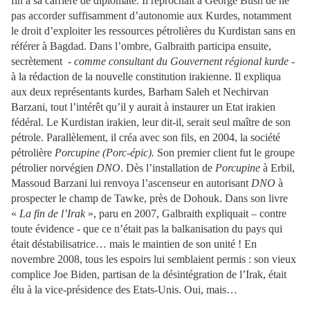
fin à sa carrière de diplomate. Il reprochait à George Bush de ne
pas accorder suffisamment d’autonomie aux Kurdes, notamment
le droit d’exploiter les ressources pétrolières du Kurdistan sans en
référer à Bagdad. Dans l’ombre, Galbraith participa ensuite,
secrètement -
comme consultant du Gouvernent régional kurde
-
à la rédaction de la nouvelle constitution irakienne. Il expliqua
aux deux représentants kurdes, Barham Saleh et Nechirvan
Barzani, tout l’intérêt qu’il y aurait à instaurer un Etat irakien
fédéral. Le Kurdistan irakien, leur dit-il, serait seul maître de son
pétrole. Parallèlement, il créa avec son fils, en 2004, la société
pétrolière
Porcupine (Porc-épic).
Son premier client fut le groupe
pétrolier norvégien
DNO
. Dès l’installation de
Porcupine
à Erbil,
Massoud Barzani lui renvoya l’ascenseur en autorisant
DNO
à
prospecter le champ de Tawke, près de Dohouk. Dans son livre
«
La fin de l’Irak
», paru en 2007, Galbraith expliquait – contre
toute évidence - que ce n’était pas la balkanisation du pays qui
était déstabilisatrice… mais le maintien de son unité ! En
novembre 2008, tous les espoirs lui semblaient permis : son vieux
complice Joe Biden, partisan de la désintégration de l’Irak, était
élu à la vice-présidence des Etats-Unis. Oui, mais…