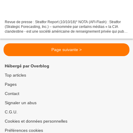
Revue de presse : Stratfor Report (10/10/18)* NOTA (AFI-Flash) : Stratfor
(Strategic Forecasting, Inc.) – surnommée par certains médias « la CIA
clandestine - est une société américaine de renseignement privée qui publie
un rapport quotidien depuis 1996....
Page suivante >
Hébergé par Overblog
Top articles
Pages
Contact
Signaler un abus
C.G.U.
Cookies et données personnelles
Préférences cookies