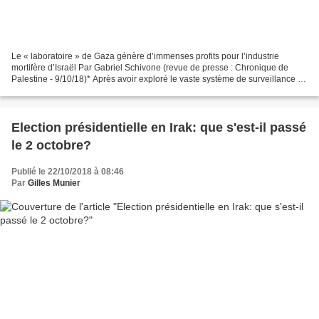
Le « laboratoire » de Gaza génère d’immenses profits pour l’industrie
mortifère d’Israël Par Gabriel Schivone (revue de presse : Chronique de
Palestine - 9/10/18)* Après avoir exploré le vaste système de surveillance le
long de la frontière américano-mexicaine...
Election présidentielle en Irak: que s'est-il passé
le 2 octobre?
Publié le 22/10/2018 à 08:46
Par
Gilles Munier