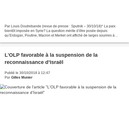
Par Louis Doutrebande (revue de presse : Sputnik – 30/10/18)* La paix
bientôt imposée en Syrie? La question mérite d’être posée depuis
qu’Erdogan, Poutine, Macron et Merkel ont affiché de larges sourires à
Istanbul. Ces leaders se sont réunis pour progresser...
L'OLP favorable à la suspension de la
reconnaissance d’Israël
Publié le 30/10/2018 à 12:47
Par
Gilles Munier