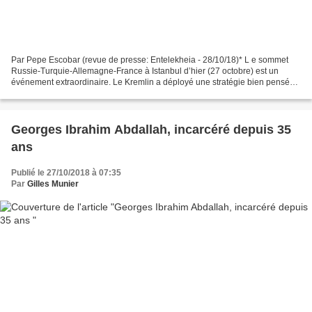
Par Pepe Escobar (revue de presse: Entelekheia - 28/10/18)* L e sommet
Russie-Turquie-Allemagne-France à Istanbul d’hier (27 octobre) est un
événement extraordinaire. Le Kremlin a déployé une stratégie bien pensée
en minimisant le sommet comme simple...
Georges Ibrahim Abdallah, incarcéré depuis 35
ans
Publié le 27/10/2018 à 07:35
Par
Gilles Munier