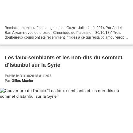
Bombardement israélien du ghetto de Gaza - Juillet/août 2014 Par Abdel
Bari Atwan (revue de presse : Chronique de Palestine – 30/10/18)* Trois
douloureux coups ont été récemment infligés à ce qui restait d’amour-propre
aux États arabes. Le premier était...
Les faux-semblants et les non-dits du sommet
d’Istanbul sur la Syrie
Publié le 31/10/2018 à 11:03
Par
Gilles Munier