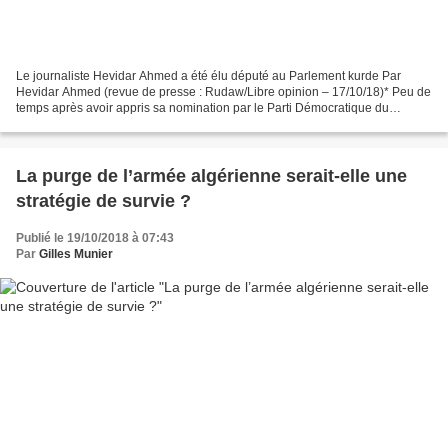
Le journaliste Hevidar Ahmed a été élu député au Parlement kurde Par
Hevidar Ahmed (revue de presse : Rudaw/Libre opinion – 17/10/18)* Peu de
temps après avoir appris sa nomination par le Parti Démocratique du
Kurdistan (PDK) en tant que candidat à l’élection...
La purge de l’armée algérienne serait-elle une
stratégie de survie ?
Publié le 19/10/2018 à 07:43
Par
Gilles Munier