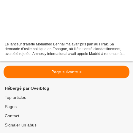
Le lanceur d’alerte Mohamed Benhalima avait pris part au Hirak. Sa
demande d’asile politique en Espagne, où il était entré clandestinement,
avait été rejetée. Amnesty international avait appelé Madrid à renoncer à
son expulsion. Par Aksil Ouali (revue...
Page suivante >
Hébergé par Overblog
Top articles
Pages
Contact
Signaler un abus