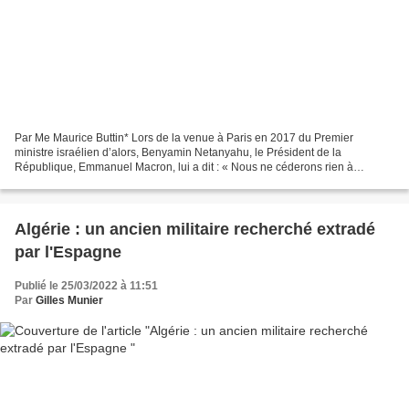
Par Me Maurice Buttin* Lors de la venue à Paris en 2017 du Premier
ministre israélien d’alors, Benyamin Netanyahu, le Président de la
République, Emmanuel Macron, lui a dit : « Nous ne céderons rien à
l’antisionisme, car il est la forme réinventée de...
Algérie : un ancien militaire recherché extradé
par l'Espagne
Publié le 25/03/2022 à 11:51
Par
Gilles Munier