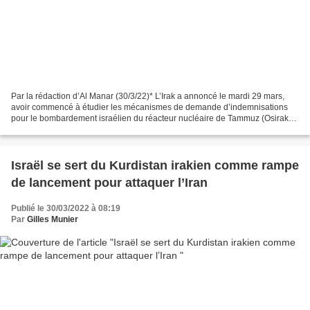
Par la rédaction d’Al Manar (30/3/22)* L’Irak a annoncé le mardi 29 mars,
avoir commencé à étudier les mécanismes de demande d’indemnisations
pour le bombardement israélien du réacteur nucléaire de Tammuz (Osirak),
au sud-est de Bagdad, en 1981. Le bureau...
Israël se sert du Kurdistan irakien comme rampe
de lancement pour attaquer l’Iran
Publié le 30/03/2022 à 08:19
Par
Gilles Munier