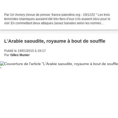
Par Uri Avnery (revue de presse: france-palestine.org - 19/1/15) * Les trois
terroristes islamiques auraient été très fiers d’eux s’ils avaient vécu pour le
voir. En commettant deux attaques (assez banales selon les normes
israéliennes) ils ont semé la...
L'Arabie saoudite, royaume à bout de souffle
Publié le 19/01/2015 à 19:17
Par
Gilles Munier