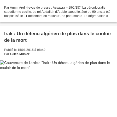
Par Armin Arefi (revue de presse : Assawra – 19/1/15)* La gérontocratie
saoudienne vacille. Le roi Abdallah d'Arabie saoudite, âgé de 90 ans, a été
hospitalisé le 31 décembre en raison d'une pneumonie. La dégradation de
son état de santé déjà chancelant...
Irak : Un détenu algérien de plus dans le couloir
de la mort
Publié le 15/01/2015 à 08:49
Par
Gilles Munier