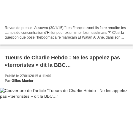
Revue de presse: Assawra (30/1/15) "Les Français vont-ils faire renaître les
camps de concentration d'Hitler pour exterminer les musulmans ?" C'est la
question que pose l'hebdomadaire marocain El Watan Al Ane, dans son
édition du 29 janvier, en présentant...
Tueurs de Charlie Hebdo : Ne les appelez pas
«terroristes » dit la BBC…
Publié le 27/01/2015 à 11:00
Par
Gilles Munier