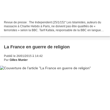
Revue de presse : The Independent (25/1/15)* Les Islamistes, auteurs du
massacre à Charlie Hebdo à Paris, ne doivent pas être qualifiés de «
terroristes » selon la BBC. Tarif Kafala, responsable de la BBC en langue
arabe du groupe britannique – BBC World...
La France en guerre de religion
Publié le 26/01/2015 à 14:42
Par
Gilles Munier