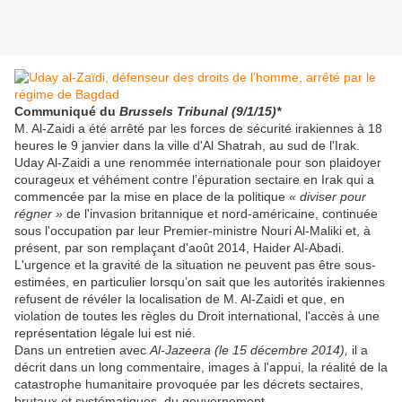
Communiqué du
Brussels Tribunal (9/1/15)*
M. Al-Zaidi a été arrêté par les forces de sécurité irakiennes à 18
heures le 9 janvier dans la ville d'Al Shatrah, au sud de l'Irak.
Uday Al-Zaidi a une renommée internationale pour son plaidoyer
courageux et véhément contre l’épuration sectaire en Irak qui a
commencée par la mise en place de la politique
« diviser pour
régner »
de l'invasion britannique et nord-américaine, continuée
sous l'occupation par leur Premier-ministre Nouri Al-Maliki et, à
présent, par son remplaçant d'août 2014, Haider Al-Abadi.
L'urgence et la gravité de la situation ne peuvent pas être sous-
estimées, en particulier lorsqu’on sait que les autorités irakiennes
refusent de révéler la localisation de M. Al-Zaidi et que, en
violation de toutes les règles du Droit international, l'accès à une
représentation légale lui est nié.
Dans un entretien avec
Al-Jazeera (le 15 décembre 2014),
il a
décrit dans un long commentaire, images à l'appui, la réalité de la
catastrophe humanitaire provoquée par les décrets sectaires,
brutaux et systématiques, du gouvernement.