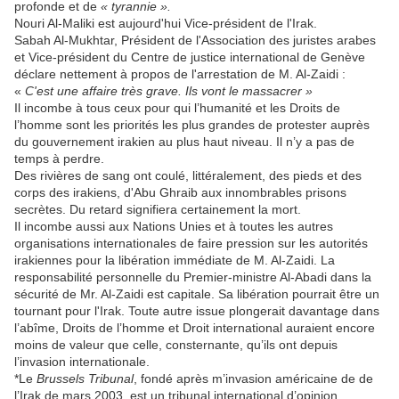
profonde et de
« tyrannie ».
Nouri Al-Maliki est aujourd'hui Vice-président de l'Irak.
Sabah Al-Mukhtar, Président de l'Association des juristes arabes
et Vice-président du Centre de justice international de Genève
déclare nettement à propos de l'arrestation de M. Al-Zaidi :
«
C'est une affaire très grave. Ils vont le massacrer »
Il incombe à tous ceux pour qui l’humanité et les Droits de
l’homme sont les priorités les plus grandes de protester auprès
du gouvernement irakien au plus haut niveau. Il n’y a pas de
temps à perdre.
Des rivières de sang ont coulé, littéralement, des pieds et des
corps des irakiens, d'Abu Ghraib aux innombrables prisons
secrètes. Du retard signifiera certainement la mort.
Il incombe aussi aux Nations Unies et à toutes les autres
organisations internationales de faire pression sur les autorités
irakiennes pour la libération immédiate de M. Al-Zaidi. La
responsabilité personnelle du Premier-ministre Al-Abadi dans la
sécurité de Mr. Al-Zaidi est capitale. Sa libération pourrait être un
tournant pour l'Irak. Toute autre issue plongerait davantage dans
l’abîme, Droits de l’homme et Droit international auraient encore
moins de valeur que celle, consternante, qu’ils ont depuis
l’invasion internationale.
*Le
Brussels Tribunal
, fondé après m’invasion américaine de de
l’Irak de mars 2003, est un tribunal international d’opinion,