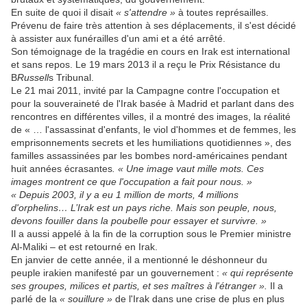
En suite de quoi il disait
« s'attendre »
à toutes représailles.
Prévenu de faire très attention à ses déplacements, il s'est décidé
à assister aux funérailles d'un ami et a été arrêté.
Son témoignage de la tragédie en cours en Irak est international
et sans repos. Le 19 mars 2013 il a reçu le Prix Résistance du
B
Russell
s Tribunal.
Le 21 mai 2011, invité par la Campagne contre l'occupation et
pour la souveraineté de l'Irak basée à Madrid et parlant dans des
rencontres en différentes villes, il a montré des images, la réalité
de « … l'assassinat d'enfants, le viol d'hommes et de femmes, les
emprisonnements secrets et les humiliations quotidiennes », des
familles assassinées par les bombes nord-américaines pendant
huit années écrasantes
. « Une image vaut mille mots. Ces
images montrent ce que l'occupation a fait pour nous. »
« Depuis 2003, il y a eu 1 million de morts, 4 millions
d'orphelins… L’Irak est un pays riche. Mais son peuple, nous,
devons fouiller dans la poubelle pour essayer et survivre. »
Il a aussi appelé à la fin de la corruption sous le Premier ministre
Al-Maliki – et est retourné en Irak.
En janvier de cette année, il a mentionné le déshonneur du
peuple irakien manifesté par un gouvernement :
« qui représente
ses groupes, milices et partis, et ses maîtres à l'étranger ».
Il a
parlé de la
« souillure »
de l'Irak dans une crise de plus en plus