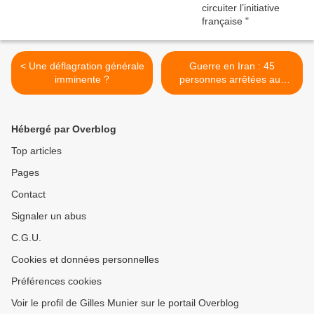
< Une déflagration générale
Guerre en Iran : 45
imminente ?
personnes arrêtées aux
Emirats arabes unis pour
diffusion « d’informations
trompeuses » >
Hébergé par Overblog
Top articles
Pages
Contact
Signaler un abus
C.G.U.
Cookies et données personnelles
Préférences cookies
Voir le profil de Gilles Munier sur le portail Overblog