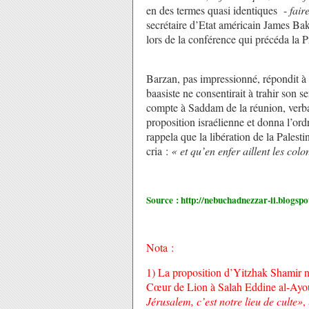
en des termes quasi identiques -
fair
secrétaire d’Etat américain James Ba
lors de la conférence qui précéda la 
Barzan, pas impressionné, répondit à 
baasiste ne consentirait à trahir son s
compte à Saddam de la réunion, verba
proposition israélienne et donna l’ord
rappela que la libération de la Palestin
cria :
« et qu’en enfer aillent les colo
Source :
http://nebuchadnezzar-ii.blogspo
Nota :
1) La proposition d’Yitzhak Shamir n’
Cœur de Lion à Salah Eddine al-Ayou
Jérusalem,
c’est notre lieu de culte»
,