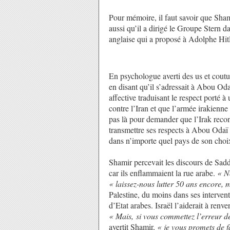
Pour mémoire, il faut savoir que Sh
aussi qu’il a dirigé le Groupe Stern da
anglaise qui a proposé à Adolphe Hitle
En psychologue averti des us et coutu
en disant qu’il s’adressait à Abou Oda
affective traduisant le respect porté à 
contre l’Iran et que l’armée irakienne 
pas là pour demander que l’Irak recon
transmettre ses respects à Abou Odaï e
dans n’importe quel pays de son choi
Shamir percevait les discours de Sad
car ils enflammaient la rue arabe.
« No
« laissez-nous lutter 50 ans encore, m
Palestine, du moins dans ses interventi
d’Etat arabes. Israël l’aiderait à renver
« Mais, si vous commettez l’erreur de
avertit Shamir,
« je vous promets de fa