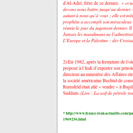
d’Al-Adel, frère de ce dernier, «
et 
devons nous battre jusqu’au dernier 
autant à nous qu’à vous ; elle est mê
prophète a accompli son miraculeux 
réunie le jour du jugement dernier. I
Jamais les musulmans ne l’admettrai
L’Europe et la Palestine : des Crois
2) En 1982, après la fermeture de l’
proposé à l’Irak d’exporter son pétro
directeur au ministère des Affaires étr
la société américaine Bechtel de co
Rumsfeld était allé « vendre » à Ba
Saddam.
(Lire : La soif de pétrole ir
*
http://www.france-irak-actualite.com/p
1969256.html