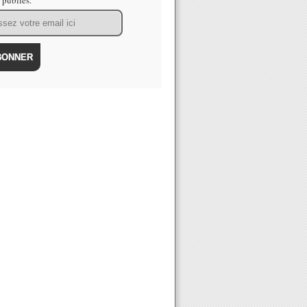
s publiés.