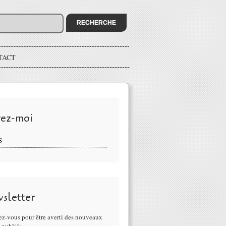
TACT
vez-moi
S
sletter
z-vous pour être averti des nouveaux