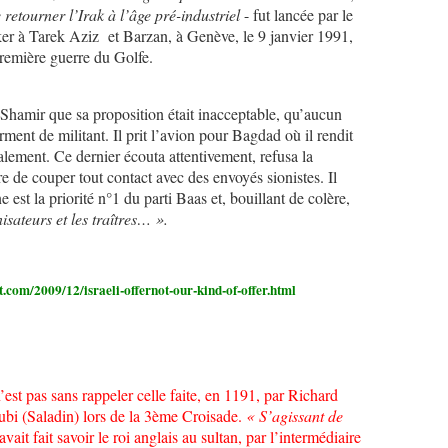
e retourner l’Irak à l’âge pré-industriel
- fut lancée par le
ker à Tarek Aziz et Barzan, à Genève, le 9 janvier 1991,
Première guerre du Golfe.
Shamir que sa proposition était inacceptable, qu’aucun
erment de militant. Il prit l’avion pour Bagdad où il rendit
lement. Ce dernier écouta attentivement, refusa la
re de couper tout contact avec des envoyés sionistes. Il
e est la priorité n°1 du parti Baas et, bouillant de colère,
nisateurs et les traîtres… ».
t.com/2009/12/israeli-offernot-our-kind-of-offer.html
est pas sans rappeler celle faite, en 1191, par Richard
bi (Saladin) lors de la 3ème Croisade.
« S’agissant de
 avait fait savoir le roi anglais au sultan, par l’intermédiaire