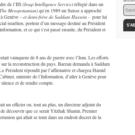
article
dre de l’IIS
(Iraqi Intelligence Service)
réfugié dans un
Email
(The Mesopotamian)
qu’en 1989 un Suisse a approché
k à Genève –
et demi-frère de Saddam Hussein
- pour lui
ial israélien, porteur d’un message destiné au Président
 information, et ce qui s’est passé ensuite, du Président et
tait vainqueur de 8 ans de guerre avec l’Iran. Les efforts
s sur la reconstruction du pays. Barzan demanda à Saddam
. Le Président répondit par l’affirmative et chargea Hamid
abinet, ministre de l’Information, d’aller à Genève pour
n silence et de rendre compte.
it un officier ou, tout au plus, un directeur adjoint du
 de découvrir que ce serait Yitzhak Shamir, Premier
a réunion qui allait se tenir dans un endroit discret de la