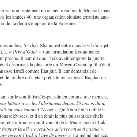
amir est non seulement un ancien membre du Mossad, mais
ns les années 40, une organisation sioniste terroriste anti-
r de l’aider à s’emparer de la Palestine.
mes arabes, Yitzhak Shamir est entré dans le vif du sujet
ï, le
« Père d’Odaï »,
une formulation à connotation
un proche. Il leur dit que l’Irak avait remporté la guerre
était désormais la plus forte du Moyen-Orient, qu’il n’était
naisse Israël comme Etat juif. Il leur demandait de
t de lui dire qu’il était prêt à le rencontrer à Bagdad ou
x.
dam sur le conflit israélo-palestinien comme une menace,
us luttons avec les Palestiniens depuis 50 ans », dit-il,
ais en vous tenant à l’écart ».
Qu’Abou Odaï oublie la
ons télévisées, et il en ferait le plus puissant des chefs
ser et à introniser qui il voulait de la Mauritanie à l’Irak.
 frapper Israël, ne serait-ce qu’avec un seul missile »,
ire revenir l’Irak à l’âge de pierre ».
La même menace,