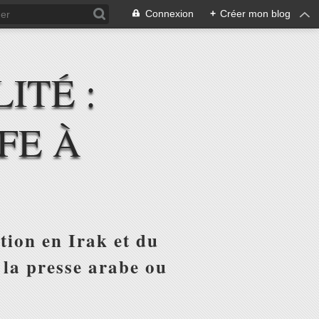
Connexion
+
Créer mon blog
ITÉ :
FE À
tion en Irak et du
 la presse arabe ou