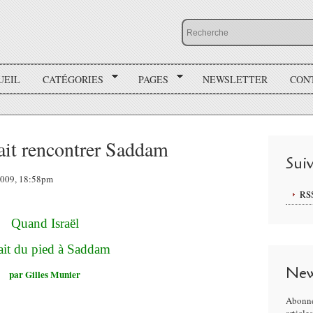
UEIL
CATÉGORIES
PAGES
NEWSLETTER
CON
ait rencontrer Saddam
Sui
 2009, 18:58pm
RS
Quand Israël
sait du pied à Saddam
New
par Gilles Munier
Abonne