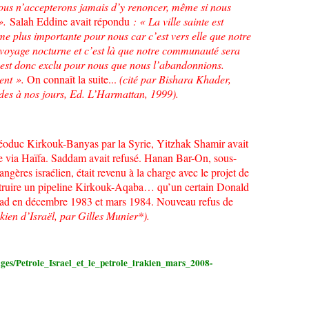
nous n’accepterons jamais d’y renoncer, même si nous
».
Salah Eddine avait répondu
: « La ville sainte est
me plus importante pour nous car c’est vers elle que notre
voyage nocturne et c’est là que notre communauté sera
l est donc exclu pour nous que nous l’abandonnions.
ent ».
On connaît la suite...
(cité par Bishara Khader,
ades à nos jours, Ed. L’Harmattan, 1999).
oléoduc Kirkouk-Banyas par la Syrie, Yitzhak Shamir avait
le via Haïfa. Saddam avait refusé. Hanan Bar-On, sous-
angères israélien, était revenu à la charge avec le projet de
nstruire un pipeline Kirkouk-Aqaba… qu’un certain Donald
gdad en décembre 1983 et mars 1984. Nouveau refus de
akien d’Israël, par Gilles Munier*).
ages/Petrole_Israel_et_le_petrole_irakien_mars_2008-