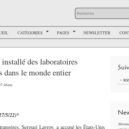
UEIL
CATÉGORIES
PAGES
NEWSLETTER
CON
installé des laboratoires
Sui
s dans le monde entier
RS
 07:46am
New
27/5/22)*
Abonne
trangères, Sergueï Lavrov, a accusé les États-Unis