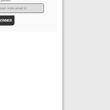
s publiés.