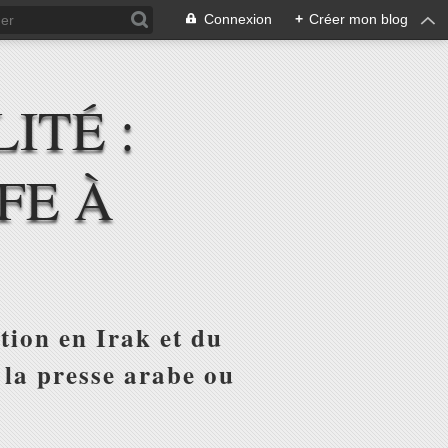
Connexion
+
Créer mon blog
ITÉ :
FE À
tion en Irak et du
 la presse arabe ou