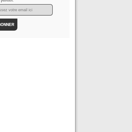
s publiés.