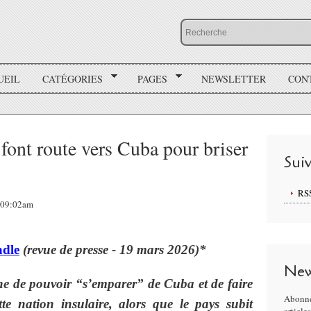
UEIL
CATÉGORIES
PAGES
NEWSLETTER
CON
 font route vers Cuba pour briser
Sui
RS
, 09:02am
adle
(revue de presse - 19 mars 2026)*
New
ne de pouvoir “s’emparer” de Cuba et de faire
Abonne
tte nation insulaire, alors que le pays subit