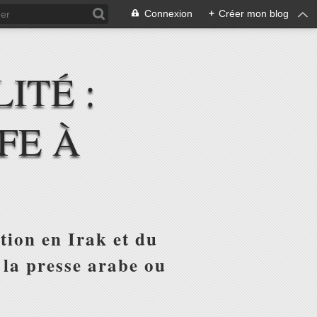
Connexion
+
Créer mon blog
ITÉ :
FE À
tion en Irak et du
 la presse arabe ou