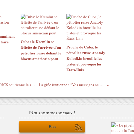
 imminent
Cuba: le Kremlin se
itaire
Proche de Cuba, le
félicite de l'arrivée d'un
pétrolier russe Anatoly
pétrolier russe défiant le
Kolodkin brouille les
blocus américain pout
pistes et provoque les
États-Unis
Le MAE iranien : Il est essentiel que le BRICS soutienne la sécurité régionale et mondiale
La gifle iranienne : “Vos messages ne nous intéressent pas”
Nous sommes sociaux !
Rss