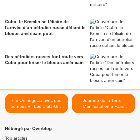
Cuba: le Kremlin se félicite de
l'arrivée d'un pétrolier russe défiant le
blocus américain pout
Des pétroliers russes font route vers
Cuba pour briser le blocus américain
< « On négocie avec des
Journée de la Terre -
bombes » : Les États-Unis
Manifestation à Paris
vont déployer la 82e
samedi 28 mars >
division aéroportée en Iran
Hébergé par Overblog
Top articles