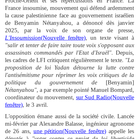
Proche-Orient et ses répercussions en France. La
France insoumise, mouvement qui défend ardemment
la cause palestinienne face au gouvernement israélien
de Benyamin Nétanyahou, a dénoncé dès janvier
2025, par la voix de son organe de presse,
L'Insoumission
(Nouvelle fenêtre)
, un texte visant à
"salir et tenter de faire taire toute voix s'opposant aux
assassinats commandés par l'Etat d'Israël"
. Depuis,
les cadres de LFI critiquent régulièrement le texte.
"La
proposition de loi Yadan détourne la lutte contre
l'antisémitisme pour réprimer les voix critiques de la
politique du gouvernement de
[Benyamin]
Nétanyahou"
, a par exemple pointé Manuel Bompard,
coordinateur du mouvement,
sur Sud Radio(Nouvelle
fenêtre)
, le 3 avril.
L'opposition émane aussi de la société civile. Lancée
mi-février par Alexandre Balasse, ingénieur agronome
de 26 ans,
une pétition(Nouvelle fenêtre)
appelle les
députés à
"voter contre ce projet de loi liberticide