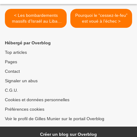
< Les bombardements
Pourquoi le “cessez-le-feu”
massifs d’Israël au Liban
est voué à l’échec >
font des centaines de morts
& blessés rien qu’à
Beyrouth
Hébergé par Overblog
Top articles
Pages
Contact
Signaler un abus
C.G.U.
Cookies et données personnelles
Préférences cookies
Voir le profil de Gilles Munier sur le portail Overblog
Créer un blog sur Overblog