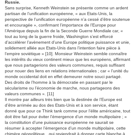
Russie.
Sans surprise, Kenneth Weinstein se présente comme un ardent
partisan de l’unification européenne, « aux Etats-Unis, la
perspective de l’unification européenne n’a cessé d’être soutenue
et encouragée », confirmant l’importance de l’Europe pour
l’Amérique depuis la fin de la Seconde Guerre Mondiale car, «
tout au long de la guerre froide, Washington s’est efforcé
d’accélérer l’avènement d’une Europe politique puissance et unie,
solidement alliée aux Etats-Unis dans l’intention faire pièce à
l’empire soviétique » [10]. Monsieur Weinstein semble connaître
les intérêts du vieux continent mieux que les européens, affirmant
que nous partagerions des valeurs communes, requis suffisant
pour nouer des liens en relations internationales ; car « l’unité du
monde occidental doit en effet demeurer notre souci partagé.
Des droits de l’homme à la démocratie en passant par le
sécularisme ou l’économie de marche, nous partageons des
valeurs communes ». [11]
Il montre par ailleurs très bien que la destinée de l’Europe est
d’être arrimée au dos des Etats-Unis et à son service, étant
donné que pour ce Think tank comme pour l’élite américaine, tout
doit être fait pour éviter l’émergence d’un monde multipolaire ; «
la constitution d’une puissance européenne ne saurait se
résumer à accepter l’émergence d’un monde multipolaire, cette
chimère géopolitique…qui reviendrait à donner carte blanche à