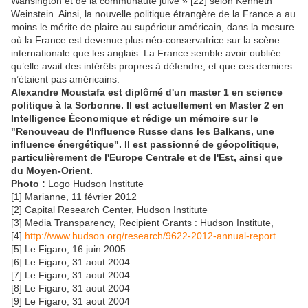
Wahsington et de la communauté juive » [22] selon Kenneth
Weinstein. Ainsi, la nouvelle politique étrangère de la France a au
moins le mérite de plaire au supérieur américain, dans la mesure
où la France est devenue plus néo-conservatrice sur la scène
internationale que les anglais. La France semble avoir oubliée
qu’elle avait des intérêts propres à défendre, et que ces derniers
n’étaient pas américains.
Alexandre Moustafa est diplômé d'un master 1 en science
politique à la Sorbonne. Il est actuellement en Master 2 en
Intelligence Économique et rédige un mémoire sur le
"Renouveau de l'Influence Russe dans les Balkans, une
influence énergétique". Il est passionné de géopolitique,
particulièrement de l'Europe Centrale et de l'Est, ainsi que
du Moyen-Orient.
Photo :
Logo Hudson Institute
[1] Marianne, 11 février 2012
[2] Capital Research Center, Hudson Institute
[3] Media Transparency, Recipient Grants : Hudson Institute,
[4]
http://www.hudson.org/research/9622-2012-annual-report
[5] Le Figaro, 16 juin 2005
[6] Le Figaro, 31 aout 2004
[7] Le Figaro, 31 aout 2004
[8] Le Figaro, 31 aout 2004
[9] Le Figaro, 31 aout 2004