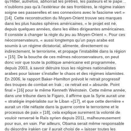
qu’Hitler, autrefois, abhorrait les prêtres, les pasteurs et le pape…
n’oublions pas qu’à l’extérieur de ses frontières, le régime irakien
soigne ses passerelles et ses connexions avec le fascisme vert »
[14]. Cette reconstruction du Moyen-Orient trouve ses marques
dans les plus hautes sphères américaines, « le projet est né,
depuis quelques années, dans les élites dirigeantes américaines.
Il consiste à changer la règle du jeu au Moyen-Orient ». Pour ces
néoconservateurs, « aussi longtemps qu’un pays arabe est
soumis à un régime dictatorial, alimente, directement ou
indirectement, le terrorisme, et propage l’instabilité dans la région
» [15]. De la bouche de ces mêmes néconservateurs, on peut
donc voir que toute la politique américaine est programmée,
depuis 2003, à savoir détruire tous les régimes nationalistes
arabes pour laisser s’installer le chaos et des régimes islamistes.
En 2006, le rapport Baker-Hamilton prévoit le retrait progressif
des troupes de combat en Irak ; ce retrait est « absurde. Point
final » [16] pour le même Kenneth Weinstein. Cette même année,
dans une tribune dans le Figaro, il affirme que la Syrie aurait une
« stratégie impérialiste sur le Liban »[17], et que cette dernière «
aurait un rôle néfaste dans la guerre contre le terrorisme et le
processus de paix » [18], cela explique surement la volonté de
vouloir renversé le Raïs syrien depuis 2011, malheureusement
pour eux, en vain. Par ailleurs, Obama serait même responsable
du désordre irakien car il aurait choisi de « laisser toutes les