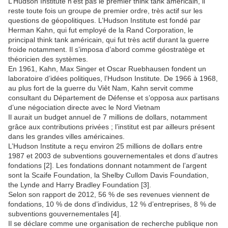
L’Hudson Institute n’est pas le premier think tank américain, il
reste toute fois un groupe de premier ordre, très actif sur les
questions de géopolitiques. L’Hudson Institute est fondé par
Herman Kahn, qui fut employé de la Rand Corporation, le
principal think tank américain, qui fut très actif durant la guerre
froide notamment. Il s’imposa d’abord comme géostratège et
théoricien des systèmes.
En 1961, Kahn, Max Singer et Oscar Ruebhausen fondent un
laboratoire d’idées politiques, l’Hudson Institute. De 1966 à 1968,
au plus fort de la guerre du Viêt Nam, Kahn servit comme
consultant du Département de Défense et s’opposa aux partisans
d’une négociation directe avec le Nord Vietnam
Il aurait un budget annuel de 7 millions de dollars, notamment
grâce aux contributions privées ; l’institut est par ailleurs présent
dans les grandes villes américaines.
L’Hudson Institute a reçu environ 25 millions de dollars entre
1987 et 2003 de subventions gouvernementales et dons d’autres
fondations [2]. Les fondations donnant notamment de l’argent
sont la Scaife Foundation, la Shelby Cullom Davis Foundation,
the Lynde and Harry Bradley Foundation [3].
Selon son rapport de 2012, 56 % de ses revenues viennent de
fondations, 10 % de dons d’individus, 12 % d’entreprises, 8 % de
subventions gouvernementales [4].
Il se déclare comme une organisation de recherche publique non