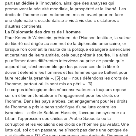
partisan dédiée à l’innovation, ainsi que des analyses qui
promeuvent la sécurité mondiale, la prospérité et la liberté. Les
droits de l’homme sont notamment mis en avant pour en faire
une diplomatie « occidentaliste » vis à vis des « dictatures »
d’autres continents.
La Diplomatie des droits de l’homme
Pour Kenneth Weinstein, président de l’Hudson Institute, la valeur
de liberté est érigée au sommet de la diplomatie américaine, or
lorsque l’on connaît la réalité de la politique étrangère américaine
et certaines de leurs amitiés, cela peut prêter à sourire. Il a ainsi
pu affirmer dans différentes interviews ou prise de parole qu’«
aujourd’hui, c’est ensemble que les puissances de la liberté
doivent défendre les hommes et les femmes qui se battent pour
faire reculer la tyrannie », [5] car « nous défendons les droits de
l’homme, partout où ils sont mis en péril ». [6]
Le corpus idéologique des néoconservateurs a toujours reposé
sur un élément fondateur « l’engagement pour les droits de
l’homme. Dans les pays arabes, cet engagement pour les droits
de l’homme a pris le sens spécifique d’une lutte contre les
tyrannies – celle de Saddam Hussein, l’occupation syrienne du
Liban, l’oppression des chiites en Arabie Saoudite ou la
corruption et les violations des droits de l’homme par Arafat. Une
lutte qui, soi dit en passant, ne s’inscrit pas dans une optique de
« civilisations » [7]. On peut remarquer que droits de l’homme et