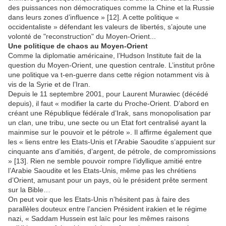
des puissances non démocratiques comme la Chine et la Russie
dans leurs zones d’influence » [12]. A cette politique «
occidentaliste » défendant les valeurs de libertés, s’ajoute une
volonté de "reconstruction" du Moyen-Orient...
Une politique de chaos au Moyen-Orient
Comme la diplomatie américaine, l’Hudson Institute fait de la
question du Moyen-Orient, une question centrale. L’institut prône
une politique va t-en-guerre dans cette région notamment vis à
vis de la Syrie et de l’Iran.
Depuis le 11 septembre 2001, pour Laurent Murawiec (décédé
depuis), il faut « modifier la carte du Proche-Orient. D’abord en
créant une République fédérale d’Irak, sans monopolisation par
un clan, une tribu, une secte ou un Etat fort centralisé ayant la
mainmise sur le pouvoir et le pétrole ». Il affirme également que
les « liens entre les Etats-Unis et l’Arabie Saoudite s’appuient sur
cinquante ans d’amitiés, d’argent, de pétrole, de compromissions
» [13]. Rien ne semble pouvoir rompre l’idyllique amitié entre
l’Arabie Saoudite et les Etats-Unis, même pas les chrétiens
d’Orient, amusant pour un pays, où le président prête serment
sur la Bible…
On peut voir que les Etats-Unis n’hésitent pas à faire des
parallèles douteux entre l’ancien Président irakien et le régime
nazi, « Saddam Hussein est laïc pour les mêmes raisons