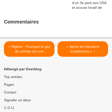
Commentaires
< Algérie : Pourquoi le gaz
« Après les élections
de schiste est une
israéliennes » –
mauvaise solution
Commentaires et analyses
d’Eyal Sivan >
Hébergé par Overblog
Top articles
Pages
Contact
Signaler un abus
C.G.U.