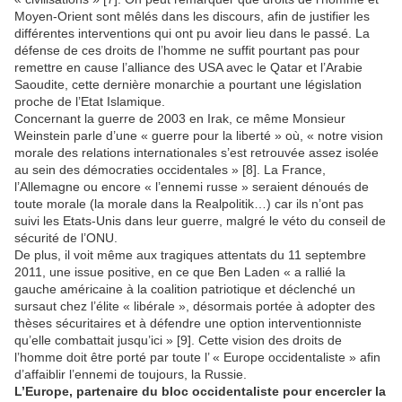
Moyen-Orient sont mêlés dans les discours, afin de justifier les
différentes interventions qui ont pu avoir lieu dans le passé. La
défense de ces droits de l’homme ne suffit pourtant pas pour
remettre en cause l’alliance des USA avec le Qatar et l’Arabie
Saoudite, cette dernière monarchie a pourtant une législation
proche de l’Etat Islamique.
Concernant la guerre de 2003 en Irak, ce même Monsieur
Weinstein parle d’une « guerre pour la liberté » où, « notre vision
morale des relations internationales s’est retrouvée assez isolée
au sein des démocraties occidentales » [8]. La France,
l’Allemagne ou encore « l’ennemi russe » seraient dénoués de
toute morale (la morale dans la Realpolitik…) car ils n’ont pas
suivi les Etats-Unis dans leur guerre, malgré le véto du conseil de
sécurité de l’ONU.
De plus, il voit même aux tragiques attentats du 11 septembre
2011, une issue positive, en ce que Ben Laden « a rallié la
gauche américaine à la coalition patriotique et déclenché un
sursaut chez l’élite « libérale », désormais portée à adopter des
thèses sécuritaires et à défendre une option interventionniste
qu’elle combattait jusqu’ici » [9]. Cette vision des droits de
l’homme doit être porté par toute l’ « Europe occidentaliste » afin
d’affaiblir l’ennemi de toujours, la Russie.
L’Europe, partenaire du bloc occidentaliste pour encercler la