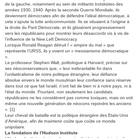
de la gauche, notamment au sein de militants trotskistes des
années 1930, 1940. Après la seconde Guerre Mondiale, ils
deviennent démocrates afin de défendre l’idéal démocratique, à
cela s’ajoute la lutte anticommuniste. Ils se situaient à l’origine à
la droite du Parti Démocrate, et ils glissèrent progressivement
vers les républicains pour montrer leurs désaccords vis à vis de
l’influence de la New Left Democracy.
Lorsque Ronald Reagan détruit l’ « empire du mal » que
représente l’URSS, ils y voient un « messianisme démocratique
».
Le professeur Stephen Walt, politologue à Harvard, précise sur
ses néoconservateurs que, « leur inébranlable foi dans
l’unilatéralisme de notre politique étrangère, leur défiance
absolue envers le monde musulman leur confiance sans réserve
dans tout ce que fait Israël, n’ont fait de bien ni à notre pays, ni à
l’état du monde. Pourtant, non seulement les candidats
républicains ne les considèrent pas comme toxiques, mais on voit
même une nouvelle génération de néocons rejoindre les anciens
». [1]
Leur cheval de bataille est la politique étrangère des Etats-Unis
d’Amérique, afin de maintenir coûte que coûte ce monde
unipolaire.
La fondation de l’Hudson Institute