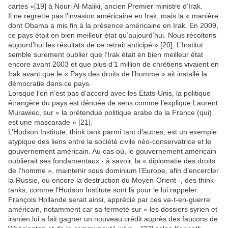
cartes »[19] à Nouri Al-Maliki, ancien Premier ministre d’Irak.
Il ne regrette pas l’invasion américaine en Irak, mais la « manière
dont Obama a mis fin à la présence américaine en Irak. En 2009,
ce pays était en bien meilleur état qu’aujourd’hui. Nous récoltons
aujourd’hui les résultats de ce retrait anticipé » [20]. L’Institut
semble surement oublier que l’Irak était en bien meilleur état
encore avant 2003 et que plus d’1 million de chrétiens vivaient en
Irak avant que le « Pays des droits de l’homme » ait installé la
démocratie dans ce pays.
Lorsque l’on n’est pas d’accord avec les Etats-Unis, la politique
étrangère du pays est dénuée de sens comme l’explique Laurent
Murawiec, sur « la prétendue politique arabe de la France (qui)
est une mascarade » [21].
L’Hudson Institute, think tank parmi tant d’autres, est un exemple
atypique des liens entre la société civile néo-conservatrice et le
gouvernement américain. Au cas où, le gouvernement américain
oublierait ses fondamentaux - à savoir, la « diplomatie des droits
de l’homme », maintenir sous dominium l’Europe, afin d’encercler
la Russie, ou encore la destruction du Moyen-Orient -, des think-
tanks, comme l’Hudson Institute sont là pour le lui rappeler.
François Hollande serait ainsi, apprécié par ces va-t-en-guerre
américain, notamment car sa fermeté sur « les dossiers syrien et
iranien lui a fait gagner un nouveau crédit auprès des faucons de