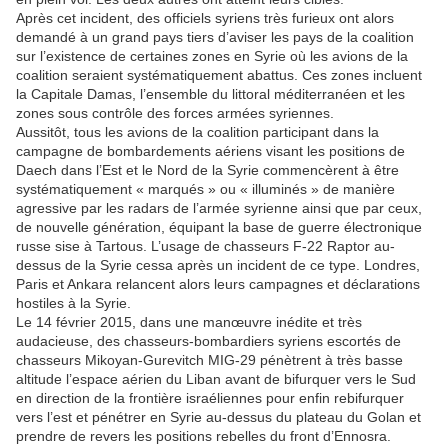
Après cet incident, des officiels syriens très furieux ont alors
demandé à un grand pays tiers d’aviser les pays de la coalition
sur l’existence de certaines zones en Syrie où les avions de la
coalition seraient systématiquement abattus. Ces zones incluent
la Capitale Damas, l’ensemble du littoral méditerranéen et les
zones sous contrôle des forces armées syriennes.
Aussitôt, tous les avions de la coalition participant dans la
campagne de bombardements aériens visant les positions de
Daech dans l’Est et le Nord de la Syrie commencèrent à être
systématiquement « marqués » ou « illuminés » de manière
agressive par les radars de l’armée syrienne ainsi que par ceux,
de nouvelle génération, équipant la base de guerre électronique
russe sise à Tartous. L’usage de chasseurs F-22 Raptor au-
dessus de la Syrie cessa après un incident de ce type. Londres,
Paris et Ankara relancent alors leurs campagnes et déclarations
hostiles à la Syrie.
Le 14 février 2015, dans une manœuvre inédite et très
audacieuse, des chasseurs-bombardiers syriens escortés de
chasseurs Mikoyan-Gurevitch MIG-29 pénètrent à très basse
altitude l’espace aérien du Liban avant de bifurquer vers le Sud
en direction de la frontière israéliennes pour enfin rebifurquer
vers l’est et pénétrer en Syrie au-dessus du plateau du Golan et
prendre de revers les positions rebelles du front d’Ennosra.