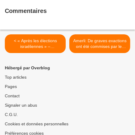
Commentaires
< « Après les élections
Amerli: De graves exactions
israéliennes » –
ont été commises par les
Commentaires et analyses
milices chiites au cours de
d’Eyal Sivan
la lutte contre l’État
islamique >
Hébergé par Overblog
Top articles
Pages
Contact
Signaler un abus
C.G.U.
Cookies et données personnelles
Préférences cookies