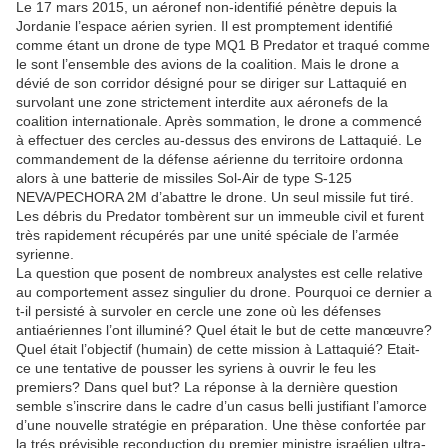
Le 17 mars 2015, un aéronef non-identifié pénètre depuis la
Jordanie l’espace aérien syrien. Il est promptement identifié
comme étant un drone de type MQ1 B Predator et traqué comme
le sont l’ensemble des avions de la coalition. Mais le drone a
dévié de son corridor désigné pour se diriger sur Lattaquié en
survolant une zone strictement interdite aux aéronefs de la
coalition internationale. Après sommation, le drone a commencé
à effectuer des cercles au-dessus des environs de Lattaquié. Le
commandement de la défense aérienne du territoire ordonna
alors à une batterie de missiles Sol-Air de type S-125
NEVA/PECHORA 2M d’abattre le drone. Un seul missile fut tiré.
Les débris du Predator tombèrent sur un immeuble civil et furent
très rapidement récupérés par une unité spéciale de l’armée
syrienne.
La question que posent de nombreux analystes est celle relative
au comportement assez singulier du drone. Pourquoi ce dernier a
t-il persisté à survoler en cercle une zone où les défenses
antiaériennes l’ont illuminé? Quel était le but de cette manœuvre?
Quel était l’objectif (humain) de cette mission à Lattaquié? Etait-
ce une tentative de pousser les syriens à ouvrir le feu les
premiers? Dans quel but? La réponse à la dernière question
semble s’inscrire dans le cadre d’un casus belli justifiant l’amorce
d’une nouvelle stratégie en préparation. Une thèse confortée par
la trés prévisible reconduction du premier ministre israélien ultra-