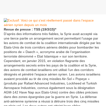
Revue de presse : TSS
(19/3/15)*
D’après des informations très fiables, la Syrie avait accepté via
une tierce partie un arrangement secret permettant l’usage par
les avions de combat de la coalition internationale dirigée par les
Etats-Unis de trois corridors aériens dédiés pour bombarder les
positions de « Daech », acronyme arabe de l’organisation
terroriste dénommé « Etat Islamique » sur son territoire.
Cependant, en janvier 2015, en violation flagrante des
arrangements secrets entre les pays de la coalition et la Syrie,
des avions de combat israéliens ont utilisé l’un des corridors
désignés et pénétré l’espace aérien syrien. Les avions israéliens
avaient procédé au tir de cinq missiles Air-Sol « Popeye »
(produits par Rafael Advanced Industries, Lockheed et Turkish
Aerospace Industries, connus également sous la désignation
AGM-142 Have Nap aux Etats-Unis) contre des cibles précises
dans des zones épargnées par la guerre en Syrie. La défense
anti-aérienne syrienne a réussi à détruire trois des cinq missiles
en plein vol. Les deux autres ont atteint leurs cibles.