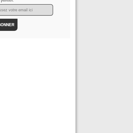
s publiés.