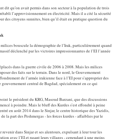
 dit qu’on avait permis dans son secteur à la population de trois
 rétabli l’approvisionnement en électricité. Mais il a cité la sécurité
r des citoyens sunnites, bien qu’il était en pratique question du
ak
les milices bouscule la démographie de l’Irak, particulièrement quand
massif déclenché par les victoires impressionnantes de l’EI l’année
éplacés dans la guerre civile de 2006 à 2008. Mais les milices
imposer des faits sur le terrain. Dans le nord, le Gouvernement
fondrement de l’armée irakienne face à l’EI pour s’approprier des
t le gouvernement central de Bagdad, spécialement en ce qui
 point le président du KRG, Masoud Barzani, que des discussions
ncé à poindre. Mais le bluff des Kurdes s’est effondré à peine
entré en août 2014 dans le Sinjar, le centre historique des Yazidis,
de la part des Peshmergas - les forces kurdes - affaiblies par le
evenir dans Sinjar et ses alentours, expulsant à leur tour les
tion avec l’EI et rasant leurs villages - cependant à une moins