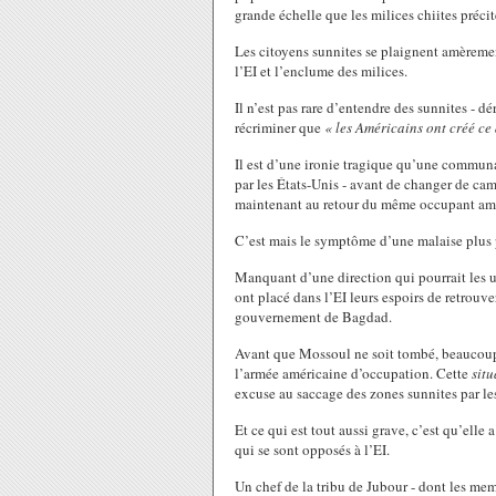
grande échelle que les milices chiites précit
Les citoyens sunnites se plaignent amèrement
l’EI et l’enclume des milices.
Il n’est pas rare d’entendre des sunnites - 
récriminer que
« les Américains ont créé ce 
Il est d’une ironie tragique qu’une communa
par les États-Unis - avant de changer de ca
maintenant au retour du même occupant amé
C’est mais le symptôme d’une malaise plus p
Manquant d’une direction qui pourrait les u
ont placé dans l’EI leurs espoirs de retrouv
gouvernement de Bagdad.
Avant que Mossoul ne soit tombé, beaucoup
l’armée américaine d’occupation. Cette
situ
excuse au saccage des zones sunnites par les
Et ce qui est tout aussi grave, c’est qu’ell
qui se sont opposés à l’EI.
Un chef de la tribu de Jubour - dont les m