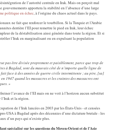
désintégration de l’autorité centrale en Irak. Mais on perçoit mal
e gouvernements apportera la stabilité en l’absence d’une large
me politique en échec
, à l’origine du chaos actuel dans le pays.
naux ne fait que renforcer le tourbillon. Si la Turquie et l’Arabie
nnites derrière l’EI pour remettre le pied en Irak, leur échec
pleur de la déstabilisation ainsi générée dans toute la région. Et si
ntrôler l’Irak en marginalisant ou en expulsant la population
 peut pas être divisée proprement et paisiblement, parce que trop de
ites à Bagdad, sont du mauvais côté de n’importe quelle ligne de
ait face à des années de guerre civile intermittente ; au pire, [sa]
 en 1947 quand les massacres et les craintes des massacres ont
ques. »
à freiner l’avance de l’EI mais on ne voit à l’horizon aucun substitut
’Irak et la région.
cupation de l’Irak lancées en 2003 par les États-Unis - et censées
 pro-USA à Bagdad après des décennies d’une dictature brutale - les
eaux d’un pays qui n’existe plus.
ant spécialisé sur les questions du Moyen-Orient et de l’Asie