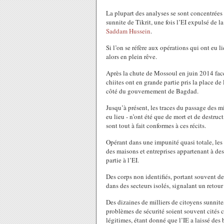
La plupart des analyses se sont concentrées 
sunnite de Tikrit, une fois l’EI expulsé de la
Saddam Hussein
.
Si l’on se réfère aux opérations qui ont eu 
alors en plein rêve.
Après la chute de Mossoul en juin 2014 face 
chiites ont en grande partie pris la place de
côté du gouvernement de Bagdad.
Jusqu’à présent, les traces du passage des mi
eu lieu - n’ont été que de mort et de destruc
sont tout à fait conformes à ces récits.
Opérant dans une impunité quasi totale, les 
des maisons et entreprises appartenant à des
partie à l’EI.
Des corps non identifiés, portant souvent d
dans des secteurs isolés, signalant un retou
Des dizaines de milliers de citoyens sunnit
problèmes de sécurité soient souvent cités c
légitimes, étant donné que l’IE a laissé des 