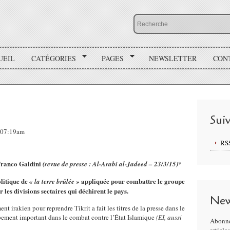
UEIL
CATÉGORIES
PAGES
NEWSLETTER
CON
Sui
, 07:19am
RS
Franco Galdini
(revue de presse : Al-Arabi al-Jadeed – 23/3/15)*
litique de
appliquée pour combattre le groupe
« la terre brûlée »
 les divisions sectaires qui déchirent le pays.
New
t irakien pour reprendre Tikrit a fait les titres de la presse dans le
ement important dans le combat contre l’État Islamique
(EI, aussi
Abonne