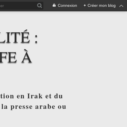
Connexion
+
Créer mon blog
ITÉ :
FE À
tion en Irak et du
 la presse arabe ou