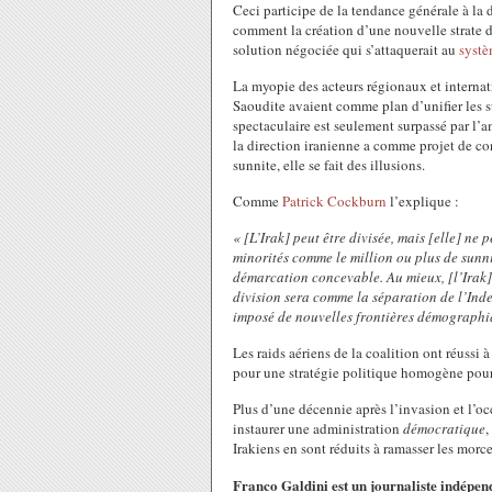
Ceci participe de la tendance générale à la 
comment la création d’une nouvelle strate d
solution négociée qui s’attaquerait au
systè
La myopie des acteurs régionaux et internatio
Saoudite avaient comme plan d’unifier les su
spectaculaire est seulement surpassé par l’am
la direction iranienne a comme projet de co
sunnite, elle se fait des illusions.
Comme
Patrick Cockburn
l’explique :
« [L’Irak] peut être divisée, mais [elle] ne
minorités comme le million ou plus de sunn
démarcation concevable. Au mieux, [l’Irak] f
division sera comme la séparation de l’Inde
imposé de nouvelles frontières démographi
Les raids aériens de la coalition ont réussi 
pour une stratégie politique homogène pour l
Plus d’une décennie après l’invasion et l’oc
instaurer une administration
démocratique
,
Irakiens en sont réduits à ramasser les morc
Franco Galdini est un journaliste indépend