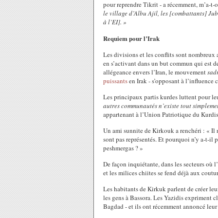
pour reprendre Tikrit - a récemment, m’a-t-o
le village d’Albu Ajil, les [combattants] Ju
à l’EI]. »
Requiem pour l’Irak
Les divisions et les conflits sont nombreux 
en s’activant dans un but commun qui est de 
allégeance envers l’Iran, le mouvement
sadr
puissants
en Irak - s’opposant à l’influence 
Les principaux partis kurdes luttent pour l
autres communautés n’existe tout simpleme
appartenant à l’Union Patriotique du Kurdis
Un ami sunnite de Kirkouk a renchéri : « Il 
sont pas représentés. Et pourquoi n’y a-t-il
peshmergas ? »
De façon inquiétante, dans les secteurs où l’
et les milices chiites se fend déjà aux coutur
Les habitants de Kirkuk parlent de créer l
les gens à Bassora. Les Yazidis expriment c
Bagdad - et ils ont récemment annoncé leur 