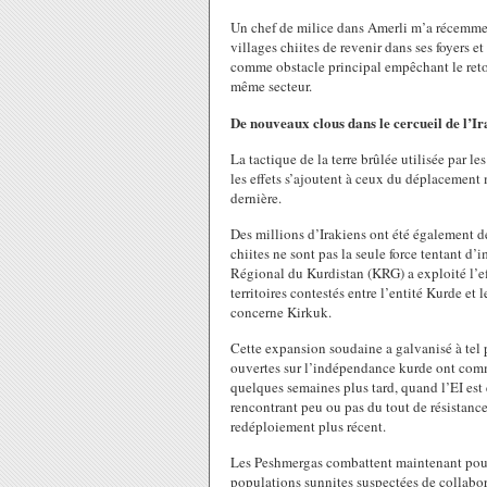
Un chef de milice dans Amerli m’a récemment
villages chiites de revenir dans ses foyers et
comme obstacle principal empêchant le retou
même secteur.
De nouveaux clous dans le cercueil de l’Ir
La tactique de la terre brûlée utilisée par 
les effets s’ajoutent à ceux du déplacement 
dernière.
Des millions d’Irakiens ont été également d
chiites ne sont pas la seule force tentant d’
Régional du Kurdistan (KRG) a exploité l’ef
territoires contestés entre l’entité Kurde e
concerne Kirkuk.
Cette expansion soudaine a galvanisé à tel
ouvertes sur l’indépendance kurde ont comme
quelques semaines plus tard, quand l’EI est 
rencontrant peu ou pas du tout de résistance 
redéploiement plus récent.
Les Peshmergas combattent maintenant pour r
populations sunnites suspectées de collabora