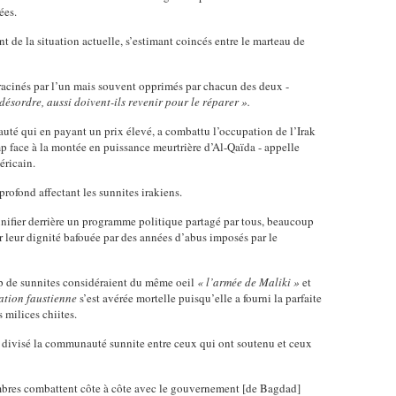
ées.
 de la situation actuelle, s’estimant coincés entre le marteau de
déracinés par l’un mais souvent opprimés par chacun des deux -
désordre, aussi doivent-ils revenir pour le réparer ».
uté qui en payant un prix élevé, a combattu l’occupation de l’Irak
mp face à la montée en puissance meurtrière d’Al-Qaïda - appelle
ricain.
rofond affectant les sunnites irakiens.
nifier derrière un programme politique partagé par tous, beaucoup
er leur dignité bafouée par des années d’abus imposés par le
 de sunnites considéraient du même oeil
« l’armée de Maliki »
et
ation faustienne
s’est avérée mortelle puisqu’elle a fourni la parfaite
 milices chiites.
e a divisé la communauté sunnite entre ceux qui ont soutenu et ceux
embres combattent côte à côte avec le gouvernement [de Bagdad]