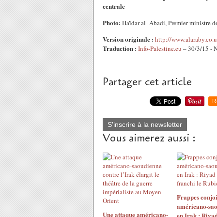
centrale
Photo:
Haïdar al- Abadi,
Premier ministre 
Version originale :
http://www.alaraby.co.u
Traduction :
Info-Palestine.eu
– 30/3/15 - 
Partager cet article
R
S'inscrire à la newsletter
Vous aimerez aussi :
Frappes conjoi
américano-sao
Une attaque américano-
en Irak : Riyad