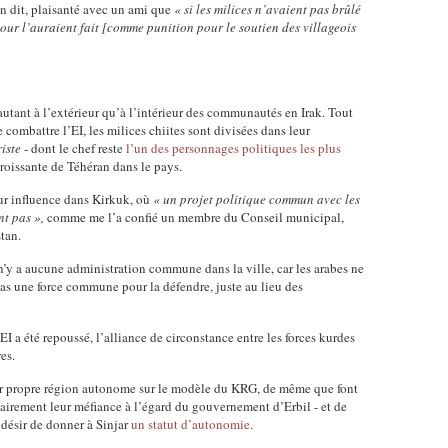
n dit, plaisanté avec un ami que
« si les milices n’avaient pas brûlé
bour l’auraient fait [comme punition pour le soutien des villageois
autant à l’extérieur qu’à l’intérieur des communautés en Irak. Tout
combattre l’EI, les milices chiites sont divisées dans leur
iste
- dont le chef reste
l’un des personnages politiques les plus
croissante de Téhéran dans le pays.
eur influence dans Kirkuk, où
« un projet politique commun avec les
nt pas »,
comme me l’a confié un membre du Conseil municipal,
tan.
n’y a aucune administration commune dans la ville, car les arabes ne
 pas une force commune pour la défendre, juste au lieu des
EI a été repoussé, l’alliance de circonstance entre les forces kurdes
es.
eur propre région autonome sur le modèle du KRG, de même que font
lairement leur méfiance à l’égard du gouvernement d’Erbil - et de
désir de donner à Sinjar
un statut d’autonomie
.