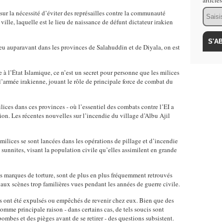
article
Email
sur la nécessité d’éviter des représailles contre la communauté
 ville, laquelle est le lieu de naissance de défunt dictateur irakien
lieu auparavant dans les provinces de Salahuddin et de Diyala, on est
à l’État Islamique, ce n’est un secret pour personne que les milices
 l’armée irakienne, jouant le rôle de principale force de combat du
lices dans ces provinces - où l’essentiel des combats contre l’EI a
tion. Les récentes nouvelles sur l’incendie du village d’Albu Ajil
milices se sont lancées dans les opérations de pillage et d’incendie
 sunnites, visant la population civile qu’elles assimilent en grande
es marques de torture, sont de plus en plus fréquemment retrouvés
r aux scènes trop familières vues pendant les années de guerre civile.
es ont été expulsés ou empêchés de revenir chez eux. Bien que des
omme principale raison - dans certains cas, de tels soucis sont
bombes et des pièges avant de se retirer - des questions subsistent.