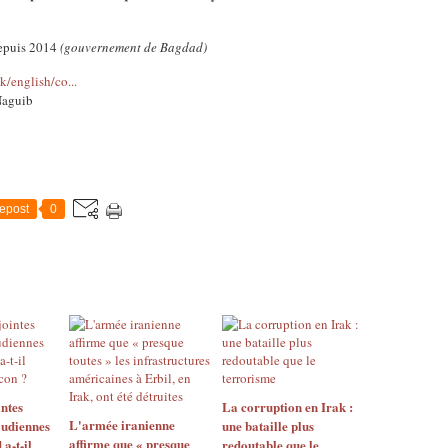
depuis 2014
(gouvernement de Bagdad)
k/english/co...
Naguib
epost
0
ntes
La corruption en Irak :
L'armée iranienne
udiennes
une bataille plus
affirme que « presque
 a-t-il
redoutable que le