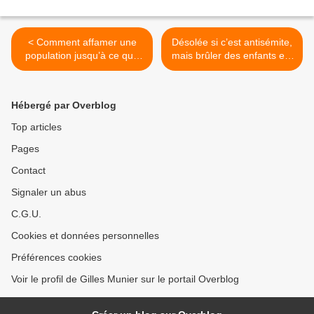
< Comment affamer une
Désolée si c’est antisémite,
population jusqu’à ce que
mais brûler des enfants est
mort s’ensuive
immoral >
Hébergé par Overblog
Top articles
Pages
Contact
Signaler un abus
C.G.U.
Cookies et données personnelles
Préférences cookies
Voir le profil de Gilles Munier sur le portail Overblog