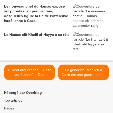
Le nouveau chef du Hamas expose
six priorités, au premier rang
desquelles figure la fin de l’offensive
israélienne à Gaza
Le Hamas élit Khalil al-Hayya à sa tête
< "Mort aux Arabes", "Gaza
Le génocide israélien à
est à nous".... Des
Gaza est une guerre contre
nationalistes israéliens
la démographie >
perturbent la "Journée de
Jérusalem"
Hébergé par Overblog
Top articles
Pages