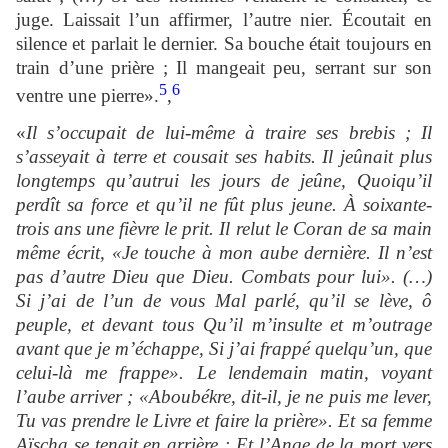
juge. Laissait l’un affirmer, l’autre nier. Écoutait en
silence et parlait le dernier. Sa bouche était toujours en
train d’une prière ; Il mangeait peu, serrant sur son
5
6
ventre une pierre».
,
«
Il s’occupait de lui-même à traire ses brebis ; Il
s’asseyait à terre et cousait ses habits. Il jeûnait plus
longtemps qu’autrui les jours de jeûne, Quoiqu’il
perdît sa force et qu’il ne fût plus jeune. À soixante-
trois ans une fièvre le prit. Il relut le Coran de sa main
même écrit, «Je touche à mon aube dernière. Il n’est
pas d’autre Dieu que Dieu. Combats pour lui». (…)
Si j’ai de l’un de vous Mal parlé, qu’il se lève, ô
peuple, et devant tous Qu’il m’insulte et m’outrage
avant que je m’échappe, Si j’ai frappé quelqu’un, que
celui-là me frappe». Le lendemain matin, voyant
l’aube arriver ; «Aboubékre, dit-il, je ne puis me lever,
Tu vas prendre le Livre et faire la prière». Et sa femme
Aïscha se tenait en arrière ; Et l’Ange de la mort vers