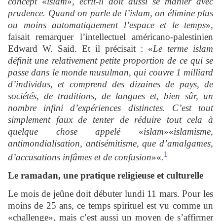
concept
«
islam
»
, écrit-il doit aussi se manier avec
prudence. Quand on parle de l’islam, on élimine plus
ou moins automatiquement l’espace et le temps
»,
faisait remarquer l’intellectuel américano-palestinien
Edward W. Said. Et il précisait : «
Le terme islam
définit une relativement petite proportion de ce qui se
passe dans le monde musulman, qui couvre 1 milliard
d’individus, et comprend des dizaines de pays, de
sociétés, de traditions, de langues et, bien sûr, un
nombre infini d’expériences distinctes. C’est tout
simplement faux de tenter de réduire tout cela à
quelque chose appelé
«
islam
»«
islamisme,
antimondialisation, antisémitisme, que d’amalgames,
1
d’accusations infâmes et de confusion
»«.
Le ramadan, une pratique religieuse et culturelle
Le mois de jeûne doit débuter lundi 11 mars. Pour les
moins de 25 ans, ce temps spirituel est vu comme un
«challenge», mais c’est aussi un moyen de s’affirmer