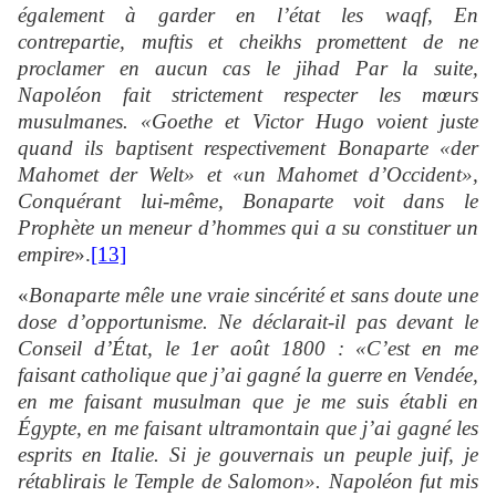
également à garder en l’état les
waqf, En
contrepartie, muftis et cheikhs promettent de ne
proclamer en aucun cas le jihad Par la suite,
Napoléon fait strictement respecter les mœurs
musulmanes. «Goethe et Victor Hugo voient juste
quand ils baptisent respectivement Bonaparte «der
Mahomet der Welt» et «un Mahomet d’Occident»,
Conquérant lui-même, Bonaparte voit dans le
Prophète un meneur d’hommes qui a su constituer un
empire
».
[13]
«
Bonaparte mêle une vraie sincérité et sans doute une
dose d’opportunisme. Ne déclarait-il pas devant le
Conseil d’État, le 1er août 1800 : «C’est en me
faisant catholique que j’ai gagné la guerre en Vendée,
en me faisant musulman que je me suis établi en
Égypte, en me faisant ultramontain que j’ai gagné les
esprits en Italie. Si je gouvernais un peuple juif, je
rétablirais le Temple de Salomon». Napoléon fut mis