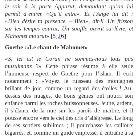
le soir à la porte Apparut, demandant qu’on lui
permît d’entrer. «Qu’il entre». Et l’Ange lui dit :
«Dieu désire ta présence. – Bien», dit-il. Un frisson
sur les tempes courut, Un souffle ouvrit sa lèvre, et
Mahomet mourut
».
[5]
,
[6]
Goethe :«Le chant de Mahomet»
«
Si tel est le Coran ne sommes-nous tous pas
musulmans
?» Cette phrase résume à elle seule
l’immense respect de Goethe pour l’islam. Il écrit
notamment : «Voyez le ruisseau des montagnes
brillant de joie, comme un regard des étoiles ! Au-
dessus des nuages, de bons génies ont nourri son
enfance parmi les roches buissonneuses. Jeune, ardent,
il s’élance de la nue sur les parois de marbre, et il
pousse encore vers le ciel des cris d’allégresse. Le long
de ses sentiers sublimes ; il pourchasse les cailloux
bigarrés, et, comme un guide empressé, il entraîne à sa